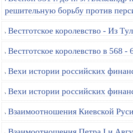
решительную борьбу против перси
Вестготское королевство - Из Тул
Вестготское королевство в 568 - 
Вехи истории российских финанс
Вехи истории российских финанс
Взаимоотношения Киевской Руси с
Взаимоотношения Петра I и Авгус