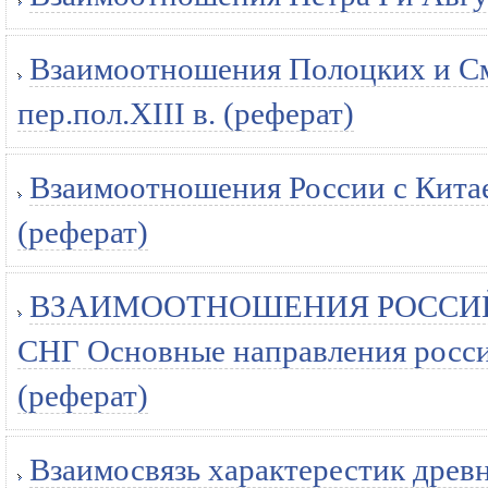
Взаимоотношения Полоцких и Смо
пер.пол.XIII в. (реферат)
Взаимоотношения России с Китае
(реферат)
ВЗАИМООТНОШЕНИЯ РОССИЙ
СНГ Основные направления росси
(реферат)
Взаимосвязь характерестик древн