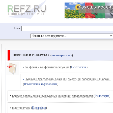
Поиск:
НОВИНКИ В РЕФЕРАТАХ (
посмотреть все
):
(
Психология
)
Конфликт и конфликтная ситуация
Пушкин и Достоевский о жизни и смерти («Гробовщик» и «Бобок»)
(
Языкознание и филология
)
(
Философия
)
Критика современных буржуазных концепций справедливости
(
Биографии
)
Мартин Бубер