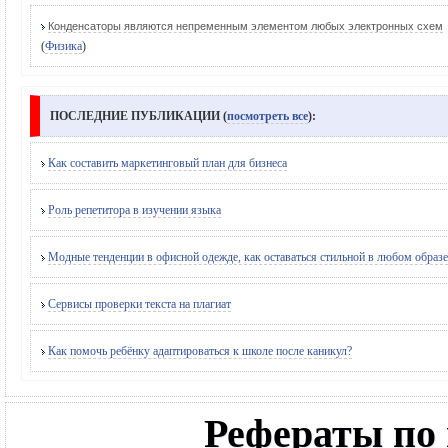
Конденсаторы являются непременным элементом любых электронных схем
(
Физика
)
ПОСЛЕДНИЕ ПУБЛИКАЦИИ (
посмотреть все
):
Как составить маркетинговый план для бизнеса
Роль репетитора в изучении языка
Модные тенденции в офисной одежде, как оставаться стильной в любом образе
Сервисы проверки текста на плагиат
Как помочь ребёнку адаптироваться к школе после каникул?
Рефераты по