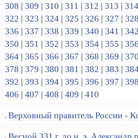
308
|
309
|
310
|
311
|
312
|
313
|
31
322
|
323
|
324
|
325
|
326
|
327
|
32
336
|
337
|
338
|
339
|
340
|
341
|
34
350
|
351
|
352
|
353
|
354
|
355
|
35
364
|
365
|
366
|
367
|
368
|
369
|
37
378
|
379
|
380
|
381
|
382
|
383
|
38
392
|
393
|
394
|
395
|
396
|
397
|
39
406
|
407
|
408
|
409
|
410
Верховный правитель России - Ко
Весной 331 г. до н. э. Александр