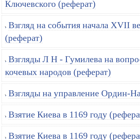
Ключевского (реферат)
Взгляд на события начала XVII в
(реферат)
Взгляды Л Н - Гумилева на вопро
кочевых народов (реферат)
Взгляды на управление Ордин-На
Взятие Киева в 1169 году (рефера
Взятие Киева в 1169 году (рефера