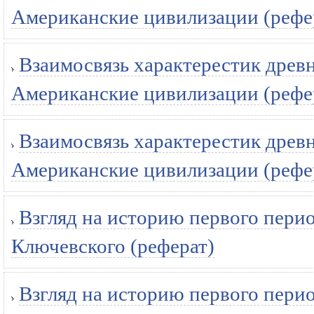
Американские цивилизации (рефе
Взаимосвязь характерестик древн
Американские цивилизации (рефе
Взаимосвязь характерестик древн
Американские цивилизации (рефе
Взгляд на историю первого перио
Ключевского (реферат)
Взгляд на историю первого перио