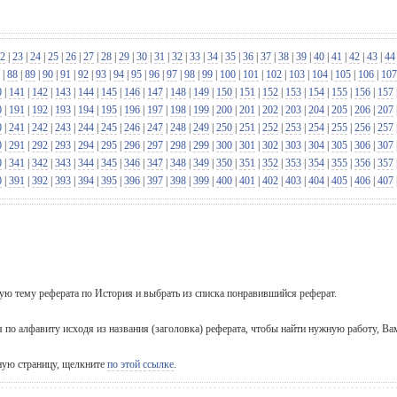
2
|
23
|
24
|
25
|
26
|
27
|
28
|
29
|
30
|
31
|
32
|
33
|
34
|
35
|
36
|
37
|
38
|
39
|
40
|
41
|
42
|
43
|
44
|
88
|
89
|
90
|
91
|
92
|
93
|
94
|
95
|
96
|
97
|
98
|
99
|
100
|
101
|
102
|
103
|
104
|
105
|
106
|
107
0
|
141
|
142
|
143
|
144
|
145
|
146
|
147
|
148
|
149
|
150
|
151
|
152
|
153
|
154
|
155
|
156
|
157
0
|
191
|
192
|
193
|
194
|
195
|
196
|
197
|
198
|
199
|
200
|
201
|
202
|
203
|
204
|
205
|
206
|
207
0
|
241
|
242
|
243
|
244
|
245
|
246
|
247
|
248
|
249
|
250
|
251
|
252
|
253
|
254
|
255
|
256
|
257
0
|
291
|
292
|
293
|
294
|
295
|
296
|
297
|
298
|
299
|
300
|
301
|
302
|
303
|
304
|
305
|
306
|
307
0
|
341
|
342
|
343
|
344
|
345
|
346
|
347
|
348
|
349
|
350
|
351
|
352
|
353
|
354
|
355
|
356
|
357
0
|
391
|
392
|
393
|
394
|
395
|
396
|
397
|
398
|
399
|
400
|
401
|
402
|
403
|
404
|
405
|
406
|
407
щую тему реферата по История и выбрать из списка понравившийся реферат.
я по алфавиту исходя из названия (заголовка) реферата, чтобы найти нужную работу, Ва
вную страницу, щелкните
по этой ссылке
.