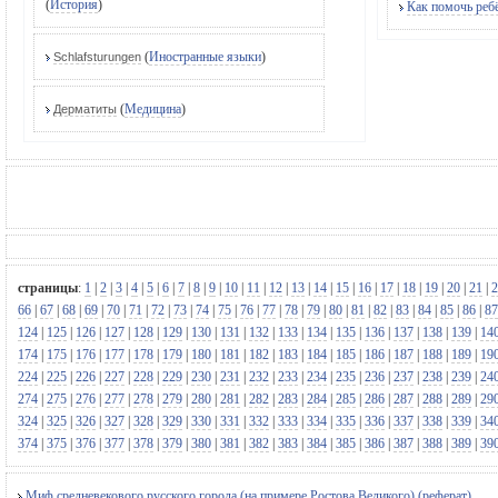
(
История
)
Как помочь ребё
(
Иностранные языки
)
Schlafsturungen
(
Медицина
)
Дерматиты
страницы
:
1
|
2
|
3
|
4
|
5
|
6
|
7
|
8
|
9
|
10
|
11
|
12
|
13
|
14
|
15
|
16
|
17
|
18
|
19
|
20
|
21
|
2
66
|
67
|
68
|
69
|
70
|
71
|
72
|
73
|
74
|
75
|
76
|
77
|
78
|
79
|
80
|
81
|
82
|
83
|
84
|
85
|
86
|
87
124
|
125
|
126
|
127
|
128
|
129
|
130
|
131
|
132
|
133
|
134
|
135
|
136
|
137
|
138
|
139
|
14
174
|
175
|
176
|
177
|
178
|
179
|
180
|
181
|
182
|
183
|
184
|
185
|
186
|
187
|
188
|
189
|
19
224
|
225
|
226
|
227
|
228
|
229
|
230
|
231
|
232
|
233
|
234
|
235
|
236
|
237
|
238
|
239
|
24
274
|
275
|
276
|
277
|
278
|
279
|
280
|
281
|
282
|
283
|
284
|
285
|
286
|
287
|
288
|
289
|
29
324
|
325
|
326
|
327
|
328
|
329
|
330
|
331
|
332
|
333
|
334
|
335
|
336
|
337
|
338
|
339
|
34
374
|
375
|
376
|
377
|
378
|
379
|
380
|
381
|
382
|
383
|
384
|
385
|
386
|
387
|
388
|
389
|
39
Миф средневекового русского города (на примере Ростова Великого) (реферат)