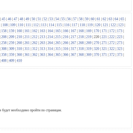
|
45
|
46
|
47
|
48
|
49
|
50
|
51
|
52
|
53
|
54
|
55
|
56
|
57
|
58
|
59
|
60
|
61
|
62
|
63
|
64
|
65
|
|
108
|
109
|
110
|
111
|
112
|
113
|
114
|
115
|
116
|
117
|
118
|
119
|
120
|
121
|
122
|
123
|
|
158
|
159
|
160
|
161
|
162
|
163
|
164
|
165
|
166
|
167
|
168
|
169
|
170
|
171
|
172
|
173
|
|
208
|
209
|
210
|
211
|
212
|
213
|
214
|
215
|
216
|
217
|
218
|
219
|
220
|
221
|
222
|
223
|
|
258
|
259
|
260
|
261
|
262
|
263
|
264
|
265
|
266
|
267
|
268
|
269
|
270
|
271
|
272
|
273
|
|
308
|
309
|
310
|
311
|
312
|
313
|
314
|
315
|
316
|
317
|
318
|
319
|
320
|
321
|
322
|
323
|
|
358
|
359
|
360
|
361
|
362
|
363
|
364
|
365
|
366
|
367
|
368
|
369
|
370
|
371
|
372
|
373
|
|
408
|
409
|
410
м будет необходимо пройти по страницам.