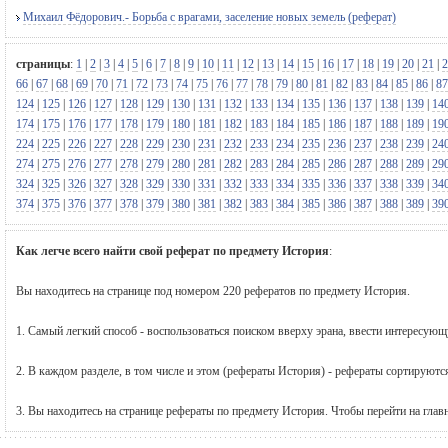
Михаил Фёдорович.- Борьба с врагами, заселение новых земель (реферат)
страницы
:
1
|
2
|
3
|
4
|
5
|
6
|
7
|
8
|
9
|
10
|
11
|
12
|
13
|
14
|
15
|
16
|
17
|
18
|
19
|
20
|
21
|
2
66
|
67
|
68
|
69
|
70
|
71
|
72
|
73
|
74
|
75
|
76
|
77
|
78
|
79
|
80
|
81
|
82
|
83
|
84
|
85
|
86
|
87
124
|
125
|
126
|
127
|
128
|
129
|
130
|
131
|
132
|
133
|
134
|
135
|
136
|
137
|
138
|
139
|
14
174
|
175
|
176
|
177
|
178
|
179
|
180
|
181
|
182
|
183
|
184
|
185
|
186
|
187
|
188
|
189
|
19
224
|
225
|
226
|
227
|
228
|
229
|
230
|
231
|
232
|
233
|
234
|
235
|
236
|
237
|
238
|
239
|
24
274
|
275
|
276
|
277
|
278
|
279
|
280
|
281
|
282
|
283
|
284
|
285
|
286
|
287
|
288
|
289
|
29
324
|
325
|
326
|
327
|
328
|
329
|
330
|
331
|
332
|
333
|
334
|
335
|
336
|
337
|
338
|
339
|
34
374
|
375
|
376
|
377
|
378
|
379
|
380
|
381
|
382
|
383
|
384
|
385
|
386
|
387
|
388
|
389
|
39
Как легче всего найти свой реферат по предмету История
:
Вы находитесь на странице под номером 220 рефератов по предмету История.
1. Самый легкий способ - воспользоваться поиском вверху эрана, ввести интересую
2. В каждом разделе, в том числе и этом (рефераты История) - рефераты сортируютс
3. Вы находитесь на странице рефераты по предмету История. Чтобы перейти на гла