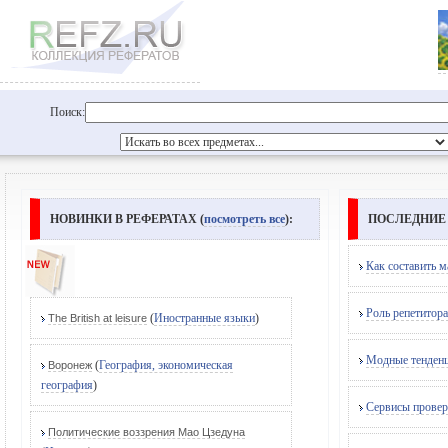
Поиск:
НОВИНКИ В РЕФЕРАТАХ (
посмотреть все
):
ПОСЛЕДНИЕ
Как составить м
Роль репетитора
(
Иностранные языки
)
The British at leisure
Модные тенденц
(
География, экономическая
Воронеж
география
)
Сервисы проверк
Политические воззрения Мао Цзедуна