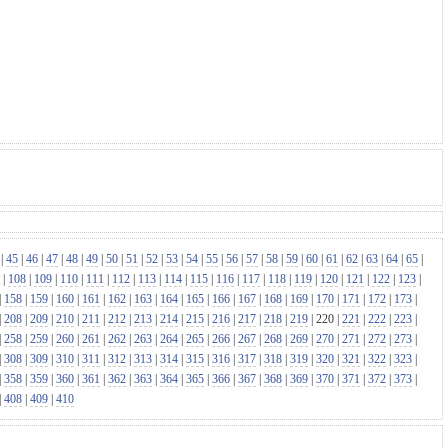
|
45
|
46
|
47
|
48
|
49
|
50
|
51
|
52
|
53
|
54
|
55
|
56
|
57
|
58
|
59
|
60
|
61
|
62
|
63
|
64
|
65
|
|
108
|
109
|
110
|
111
|
112
|
113
|
114
|
115
|
116
|
117
|
118
|
119
|
120
|
121
|
122
|
123
|
|
158
|
159
|
160
|
161
|
162
|
163
|
164
|
165
|
166
|
167
|
168
|
169
|
170
|
171
|
172
|
173
|
|
208
|
209
|
210
|
211
|
212
|
213
|
214
|
215
|
216
|
217
|
218
|
219
|
220
|
221
|
222
|
223
|
|
258
|
259
|
260
|
261
|
262
|
263
|
264
|
265
|
266
|
267
|
268
|
269
|
270
|
271
|
272
|
273
|
|
308
|
309
|
310
|
311
|
312
|
313
|
314
|
315
|
316
|
317
|
318
|
319
|
320
|
321
|
322
|
323
|
|
358
|
359
|
360
|
361
|
362
|
363
|
364
|
365
|
366
|
367
|
368
|
369
|
370
|
371
|
372
|
373
|
|
408
|
409
|
410