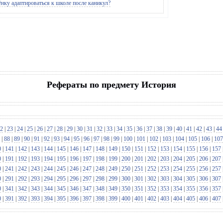
нку адаптироваться к школе после каникул?
Рефераты по предмету История
2
|
23
|
24
|
25
|
26
|
27
|
28
|
29
|
30
|
31
|
32
|
33
|
34
|
35
|
36
|
37
|
38
|
39
|
40
|
41
|
42
|
43
|
44
|
88
|
89
|
90
|
91
|
92
|
93
|
94
|
95
|
96
|
97
|
98
|
99
|
100
|
101
|
102
|
103
|
104
|
105
|
106
|
107
0
|
141
|
142
|
143
|
144
|
145
|
146
|
147
|
148
|
149
|
150
|
151
|
152
|
153
|
154
|
155
|
156
|
157
0
|
191
|
192
|
193
|
194
|
195
|
196
|
197
|
198
|
199
|
200
|
201
|
202
|
203
|
204
|
205
|
206
|
207
0
|
241
|
242
|
243
|
244
|
245
|
246
|
247
|
248
|
249
|
250
|
251
|
252
|
253
|
254
|
255
|
256
|
257
0
|
291
|
292
|
293
|
294
|
295
|
296
|
297
|
298
|
299
|
300
|
301
|
302
|
303
|
304
|
305
|
306
|
307
0
|
341
|
342
|
343
|
344
|
345
|
346
|
347
|
348
|
349
|
350
|
351
|
352
|
353
|
354
|
355
|
356
|
357
0
|
391
|
392
|
393
|
394
|
395
|
396
|
397
|
398
|
399
|
400
|
401
|
402
|
403
|
404
|
405
|
406
|
407