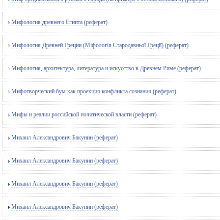
Мифология древнего Египта (реферат)
Мифология Древней Греции (Міфологія Стародавньої Греції) (реферат)
Мифология, архитектура, литература и искусство в Древнем Риме (реферат)
Мифотворческий бум как проекция конфликта сознания (реферат)
Мифы и реалии российской политической власти (реферат)
Михаил Александрович Бакунин (реферат)
Михаил Александрович Бакунин (реферат)
Михаил Александрович Бакунин (реферат)
Михаил Александрович Бакунин (реферат)