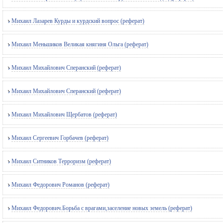
Михаил Лазарев Курды и курдский вопрос (реферат)
Михаил Меньшиков Великая княгиня Ольга (реферат)
Михаил Михайлович Сперанский (реферат)
Михаил Михайлович Сперанский (реферат)
Михаил Михайлович Щербатов (реферат)
Михаил Сергеевич Горбачев (реферат)
Михаил Ситников Терроризм (реферат)
Михаил Федорович Романов (реферат)
Михаил Федорович.Борьба с врагами,заселение новых земель (реферат)