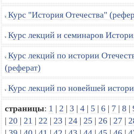
Курс "История Отечества" (рефер
Курс лекций и семинаров История
Курс лекций по истории Отечеств
(реферат)
Курс лекций по новейшей истори
страницы
:
1
|
2
|
3
|
4
|
5
|
6
|
7
|
8
|
|
20
|
21
|
22
|
23
|
24
|
25
|
26
|
27
|
2
|
39
|
40
|
41
|
42
|
43
|
44
|
45
|
46
|
4