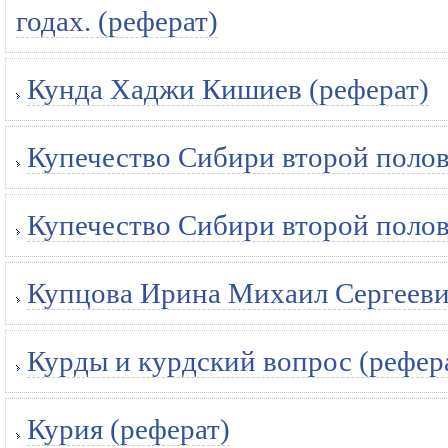
годах. (реферат)
Кунда Хаджи Кишиев (реферат)
Купечество Сибири второй полов
Купечество Сибири второй полов
Купцова Ирина Михаил Сергеевич
Курды и курдский вопрос (рефер
Курия (реферат)