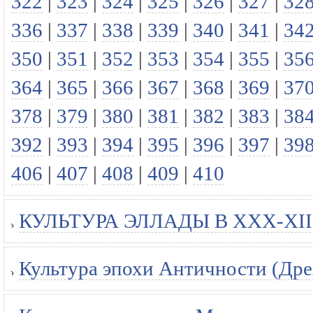
322
|
323
|
324
|
325
|
326
|
327
|
32
336
|
337
|
338
|
339
|
340
|
341
|
34
350
|
351
|
352
|
353
|
354
|
355
|
35
364
|
365
|
366
|
367
|
368
|
369
|
37
378
|
379
|
380
|
381
|
382
|
383
|
38
392
|
393
|
394
|
395
|
396
|
397
|
39
406
|
407
|
408
|
409
|
410
КУЛЬТУРА ЭЛЛАДЫ В XXX-XII В
Культура эпохи Античности (Древ