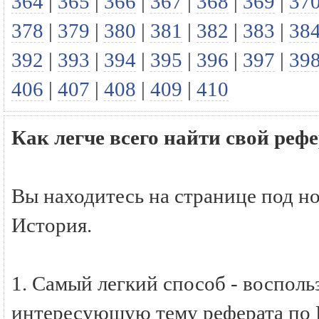
364
|
365
|
366
|
367
|
368
|
369
|
37
378
|
379
|
380
|
381
|
382
|
383
|
38
392
|
393
|
394
|
395
|
396
|
397
|
39
406
|
407
|
408
|
409
|
410
Как легче всего найти свой реф
Вы находитесь на странице под н
История.
1. Самый легкий способ - восполь
интересующую тему реферата по И