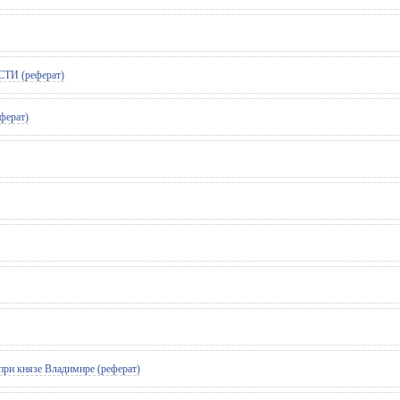
И (реферат)
ерат)
при князе Владимире (реферат)