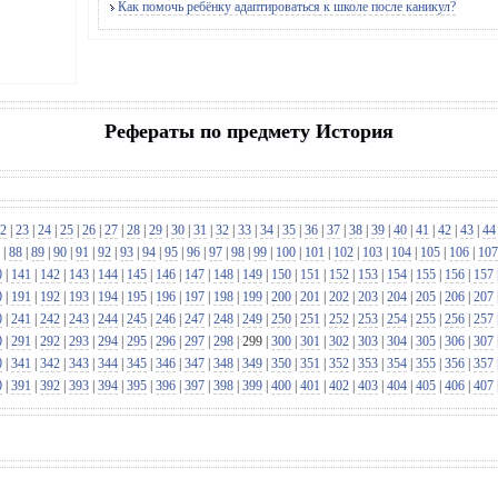
Как помочь ребёнку адаптироваться к школе после каникул?
Рефераты по предмету История
2
|
23
|
24
|
25
|
26
|
27
|
28
|
29
|
30
|
31
|
32
|
33
|
34
|
35
|
36
|
37
|
38
|
39
|
40
|
41
|
42
|
43
|
44
|
88
|
89
|
90
|
91
|
92
|
93
|
94
|
95
|
96
|
97
|
98
|
99
|
100
|
101
|
102
|
103
|
104
|
105
|
106
|
107
0
|
141
|
142
|
143
|
144
|
145
|
146
|
147
|
148
|
149
|
150
|
151
|
152
|
153
|
154
|
155
|
156
|
157
0
|
191
|
192
|
193
|
194
|
195
|
196
|
197
|
198
|
199
|
200
|
201
|
202
|
203
|
204
|
205
|
206
|
207
0
|
241
|
242
|
243
|
244
|
245
|
246
|
247
|
248
|
249
|
250
|
251
|
252
|
253
|
254
|
255
|
256
|
257
0
|
291
|
292
|
293
|
294
|
295
|
296
|
297
|
298
|
299
|
300
|
301
|
302
|
303
|
304
|
305
|
306
|
307
0
|
341
|
342
|
343
|
344
|
345
|
346
|
347
|
348
|
349
|
350
|
351
|
352
|
353
|
354
|
355
|
356
|
357
0
|
391
|
392
|
393
|
394
|
395
|
396
|
397
|
398
|
399
|
400
|
401
|
402
|
403
|
404
|
405
|
406
|
407