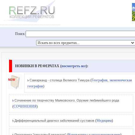
Поиск:
НОВИНКИ В РЕФЕРАТАХ (
посмотреть все
):
(
География, экономическая
Самарканд - столица Великого Тимура
география
)
Сочинение по творчеству Маяковского. Оружие любимейшего рода
(
СОЧИНЕНИЯ
)
(
Медицина
)
Дифференциальный диагноз заболеваний суставов
(
Компьютеры и программирование
)
Программа "текстовый редактор"