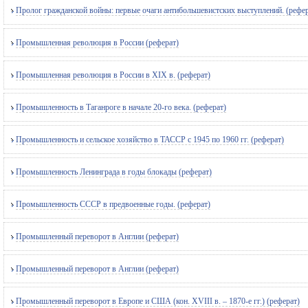
Пролог гражданской войны: первые очаги антибольшевистских выступлений. (рефер
Промышленная революция в России (реферат)
Промышленная революция в России в XIX в. (реферат)
Промышленность в Таганроге в начале 20-го века. (реферат)
Промышленность и сельское хозяйство в ТАССР с 1945 по 1960 гг. (реферат)
Промышленность Ленинграда в годы блокады (реферат)
Промышленность СССР в предвоенные годы. (реферат)
Промышленный переворот в Англии (реферат)
Промышленный переворот в Англии (реферат)
Промышленный переворот в Европе и США (кон. XVIII в. – 1870-е гг.) (реферат)