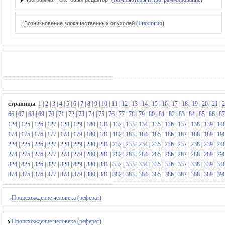
(
Биология
)
Возникновение злокачественных опухолей
страницы
:
1
|
2
|
3
|
4
|
5
|
6
|
7
|
8
|
9
|
10
|
11
|
12
|
13
|
14
|
15
|
16
|
17
|
18
|
19
|
20
|
21
|
2
66
|
67
|
68
|
69
|
70
|
71
|
72
|
73
|
74
|
75
|
76
|
77
|
78
|
79
|
80
|
81
|
82
|
83
|
84
|
85
|
86
|
87
124
|
125
|
126
|
127
|
128
|
129
|
130
|
131
|
132
|
133
|
134
|
135
|
136
|
137
|
138
|
139
|
14
174
|
175
|
176
|
177
|
178
|
179
|
180
|
181
|
182
|
183
|
184
|
185
|
186
|
187
|
188
|
189
|
19
224
|
225
|
226
|
227
|
228
|
229
|
230
|
231
|
232
|
233
|
234
|
235
|
236
|
237
|
238
|
239
|
24
274
|
275
|
276
|
277
|
278
|
279
|
280
|
281
|
282
|
283
|
284
|
285
|
286
|
287
|
288
|
289
|
29
324
|
325
|
326
|
327
|
328
|
329
|
330
|
331
|
332
|
333
|
334
|
335
|
336
|
337
|
338
|
339
|
34
374
|
375
|
376
|
377
|
378
|
379
|
380
|
381
|
382
|
383
|
384
|
385
|
386
|
387
|
388
|
389
|
39
Происхождение человека (реферат)
Происхождение человека (реферат)