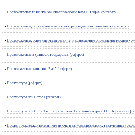
Происхождение человека, как биологического вида 1. Теории (реферат)
Происхождение, организационная структура и идеология самурайства (реферат)
Происхождение, основные этапы развития и современные определения термина «би
Происхождения и сущность государства. (реферат)
Происхождения названия "Русь" (реферат)
Прокуратура (реферат)
Прокуратура при Петре I (реферат)
Прокуратура при Петре I и его преемниках. Генерал-прокурор П.И. Ягужинский (ре
Пролог гражданской войны: первые очаги антибольшевистских выступлений. (рефер