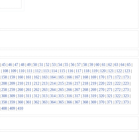
|
45
|
46
|
47
|
48
|
49
|
50
|
51
|
52
|
53
|
54
|
55
|
56
|
57
|
58
|
59
|
60
|
61
|
62
|
63
|
64
|
65
|
|
108
|
109
|
110
|
111
|
112
|
113
|
114
|
115
|
116
|
117
|
118
|
119
|
120
|
121
|
122
|
123
|
|
158
|
159
|
160
|
161
|
162
|
163
|
164
|
165
|
166
|
167
|
168
|
169
|
170
|
171
|
172
|
173
|
|
208
|
209
|
210
|
211
|
212
|
213
|
214
|
215
|
216
|
217
|
218
|
219
|
220
|
221
|
222
|
223
|
|
258
|
259
|
260
|
261
|
262
|
263
|
264
|
265
|
266
|
267
|
268
|
269
|
270
|
271
|
272
|
273
|
|
308
|
309
|
310
|
311
|
312
|
313
|
314
|
315
|
316
|
317
|
318
|
319
|
320
|
321
|
322
|
323
|
|
358
|
359
|
360
|
361
|
362
|
363
|
364
|
365
|
366
|
367
|
368
|
369
|
370
|
371
|
372
|
373
|
|
408
|
409
|
410