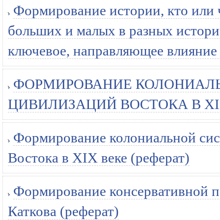
Формирование истории, кто или 
больших и малых в разных истори
ключевое, направляющее влияние 
ФОРМИРОВАНИЕ КОЛОНИАЛЬ
ЦИВИЛИЗАЦИЙ ВОСТОКА В XIX 
Формирование колониальной сис
Востока в XIX веке (реферат)
Формирование консервативной п
Каткова (реферат)