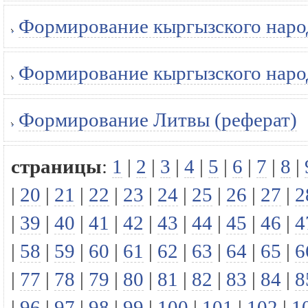
Формирование кыргызского народ
Формирование кыргызского народ
Формирование Литвы (реферат)
страницы
:
1
|
2
|
3
|
4
|
5
|
6
|
7
|
8
|
|
20
|
21
|
22
|
23
|
24
|
25
|
26
|
27
|
2
|
39
|
40
|
41
|
42
|
43
|
44
|
45
|
46
|
4
|
58
|
59
|
60
|
61
|
62
|
63
|
64
|
65
|
6
|
77
|
78
|
79
|
80
|
81
|
82
|
83
|
84
|
8
|
96
|
97
|
98
|
99
|
100
|
101
|
102
|
1