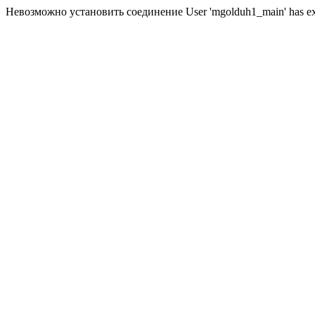
Невозможно установить соединение User 'mgolduh1_main' has excee