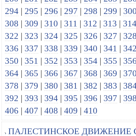
294
|
295
|
296
|
297
|
298
|
299
|
30
308
|
309
|
310
|
311
|
312
|
313
|
31
322
|
323
|
324
|
325
|
326
|
327
|
32
336
|
337
|
338
|
339
|
340
|
341
|
34
350
|
351
|
352
|
353
|
354
|
355
|
35
364
|
365
|
366
|
367
|
368
|
369
|
37
378
|
379
|
380
|
381
|
382
|
383
|
38
392
|
393
|
394
|
395
|
396
|
397
|
39
406
|
407
|
408
|
409
|
410
ПАЛЕСТИНСКОЕ ДВИЖЕНИЕ 