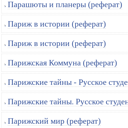
Парашюты и планеры (реферат)
Париж в истории (реферат)
Париж в истории (реферат)
Парижская Коммуна (реферат)
Парижские тайны - Русское студ
Парижские тайны. Русское студе
Парижский мир (реферат)