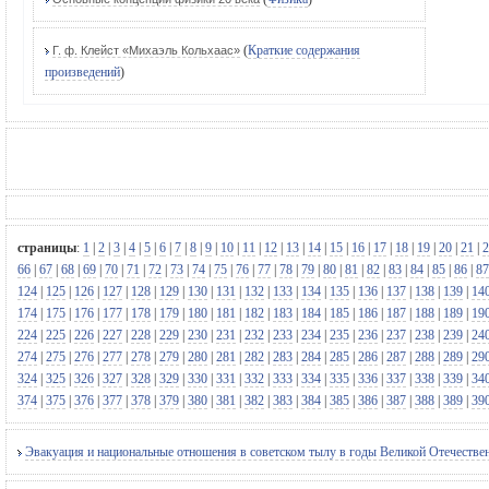
(
Краткие содержания
Г. ф. Клейст «Михаэль Кольхаас»
произведений
)
страницы
:
1
|
2
|
3
|
4
|
5
|
6
|
7
|
8
|
9
|
10
|
11
|
12
|
13
|
14
|
15
|
16
|
17
|
18
|
19
|
20
|
21
|
2
66
|
67
|
68
|
69
|
70
|
71
|
72
|
73
|
74
|
75
|
76
|
77
|
78
|
79
|
80
|
81
|
82
|
83
|
84
|
85
|
86
|
87
124
|
125
|
126
|
127
|
128
|
129
|
130
|
131
|
132
|
133
|
134
|
135
|
136
|
137
|
138
|
139
|
14
174
|
175
|
176
|
177
|
178
|
179
|
180
|
181
|
182
|
183
|
184
|
185
|
186
|
187
|
188
|
189
|
19
224
|
225
|
226
|
227
|
228
|
229
|
230
|
231
|
232
|
233
|
234
|
235
|
236
|
237
|
238
|
239
|
24
274
|
275
|
276
|
277
|
278
|
279
|
280
|
281
|
282
|
283
|
284
|
285
|
286
|
287
|
288
|
289
|
29
324
|
325
|
326
|
327
|
328
|
329
|
330
|
331
|
332
|
333
|
334
|
335
|
336
|
337
|
338
|
339
|
34
374
|
375
|
376
|
377
|
378
|
379
|
380
|
381
|
382
|
383
|
384
|
385
|
386
|
387
|
388
|
389
|
39
Эвакуация и национальные отношения в советском тылу в годы Великой Отечествен