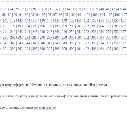
2
|
23
|
24
|
25
|
26
|
27
|
28
|
29
|
30
|
31
|
32
|
33
|
34
|
35
|
36
|
37
|
38
|
39
|
40
|
41
|
42
|
43
|
44
|
88
|
89
|
90
|
91
|
92
|
93
|
94
|
95
|
96
|
97
|
98
|
99
|
100
|
101
|
102
|
103
|
104
|
105
|
106
|
107
0
|
141
|
142
|
143
|
144
|
145
|
146
|
147
|
148
|
149
|
150
|
151
|
152
|
153
|
154
|
155
|
156
|
157
0
|
191
|
192
|
193
|
194
|
195
|
196
|
197
|
198
|
199
|
200
|
201
|
202
|
203
|
204
|
205
|
206
|
207
0
|
241
|
242
|
243
|
244
|
245
|
246
|
247
|
248
|
249
|
250
|
251
|
252
|
253
|
254
|
255
|
256
|
257
0
|
291
|
292
|
293
|
294
|
295
|
296
|
297
|
298
|
299
|
300
|
301
|
302
|
303
|
304
|
305
|
306
|
307
0
|
341
|
342
|
343
|
344
|
345
|
346
|
347
|
348
|
349
|
350
|
351
|
352
|
353
|
354
|
355
|
356
|
357
0
|
391
|
392
|
393
|
394
|
395
|
396
|
397
|
398
|
399
|
400
|
401
|
402
|
403
|
404
|
405
|
406
|
407
щую тему реферата по История и выбрать из списка понравившийся реферат.
я по алфавиту исходя из названия (заголовка) реферата, чтобы найти нужную работу, Ва
вную страницу, щелкните
по этой ссылке
.