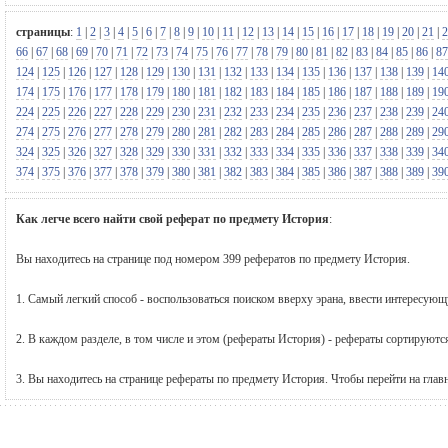
страницы
:
1
|
2
|
3
|
4
|
5
|
6
|
7
|
8
|
9
|
10
|
11
|
12
|
13
|
14
|
15
|
16
|
17
|
18
|
19
|
20
|
21
|
2
66
|
67
|
68
|
69
|
70
|
71
|
72
|
73
|
74
|
75
|
76
|
77
|
78
|
79
|
80
|
81
|
82
|
83
|
84
|
85
|
86
|
87
124
|
125
|
126
|
127
|
128
|
129
|
130
|
131
|
132
|
133
|
134
|
135
|
136
|
137
|
138
|
139
|
14
174
|
175
|
176
|
177
|
178
|
179
|
180
|
181
|
182
|
183
|
184
|
185
|
186
|
187
|
188
|
189
|
19
224
|
225
|
226
|
227
|
228
|
229
|
230
|
231
|
232
|
233
|
234
|
235
|
236
|
237
|
238
|
239
|
24
274
|
275
|
276
|
277
|
278
|
279
|
280
|
281
|
282
|
283
|
284
|
285
|
286
|
287
|
288
|
289
|
29
324
|
325
|
326
|
327
|
328
|
329
|
330
|
331
|
332
|
333
|
334
|
335
|
336
|
337
|
338
|
339
|
34
374
|
375
|
376
|
377
|
378
|
379
|
380
|
381
|
382
|
383
|
384
|
385
|
386
|
387
|
388
|
389
|
39
Как легче всего найти свой реферат по предмету История
:
Вы находитесь на странице под номером 399 рефератов по предмету История.
1. Самый легкий способ - воспользоваться поиском вверху эрана, ввести интересую
2. В каждом разделе, в том числе и этом (рефераты История) - рефераты сортируютс
3. Вы находитесь на странице рефераты по предмету История. Чтобы перейти на гла