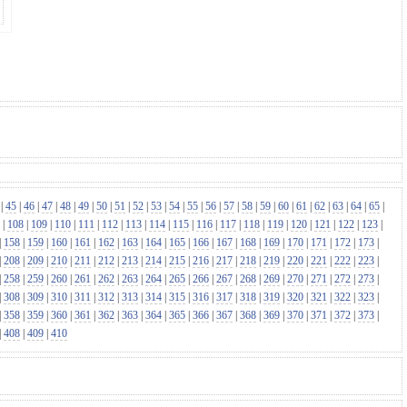
|
45
|
46
|
47
|
48
|
49
|
50
|
51
|
52
|
53
|
54
|
55
|
56
|
57
|
58
|
59
|
60
|
61
|
62
|
63
|
64
|
65
|
|
108
|
109
|
110
|
111
|
112
|
113
|
114
|
115
|
116
|
117
|
118
|
119
|
120
|
121
|
122
|
123
|
|
158
|
159
|
160
|
161
|
162
|
163
|
164
|
165
|
166
|
167
|
168
|
169
|
170
|
171
|
172
|
173
|
|
208
|
209
|
210
|
211
|
212
|
213
|
214
|
215
|
216
|
217
|
218
|
219
|
220
|
221
|
222
|
223
|
|
258
|
259
|
260
|
261
|
262
|
263
|
264
|
265
|
266
|
267
|
268
|
269
|
270
|
271
|
272
|
273
|
|
308
|
309
|
310
|
311
|
312
|
313
|
314
|
315
|
316
|
317
|
318
|
319
|
320
|
321
|
322
|
323
|
|
358
|
359
|
360
|
361
|
362
|
363
|
364
|
365
|
366
|
367
|
368
|
369
|
370
|
371
|
372
|
373
|
|
408
|
409
|
410