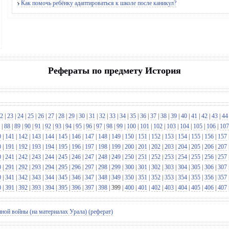
Как помочь ребёнку адаптироваться к школе после каникул?
Рефераты по предмету История
2
|
23
|
24
|
25
|
26
|
27
|
28
|
29
|
30
|
31
|
32
|
33
|
34
|
35
|
36
|
37
|
38
|
39
|
40
|
41
|
42
|
43
|
44
|
88
|
89
|
90
|
91
|
92
|
93
|
94
|
95
|
96
|
97
|
98
|
99
|
100
|
101
|
102
|
103
|
104
|
105
|
106
|
107
0
|
141
|
142
|
143
|
144
|
145
|
146
|
147
|
148
|
149
|
150
|
151
|
152
|
153
|
154
|
155
|
156
|
157
0
|
191
|
192
|
193
|
194
|
195
|
196
|
197
|
198
|
199
|
200
|
201
|
202
|
203
|
204
|
205
|
206
|
207
0
|
241
|
242
|
243
|
244
|
245
|
246
|
247
|
248
|
249
|
250
|
251
|
252
|
253
|
254
|
255
|
256
|
257
0
|
291
|
292
|
293
|
294
|
295
|
296
|
297
|
298
|
299
|
300
|
301
|
302
|
303
|
304
|
305
|
306
|
307
0
|
341
|
342
|
343
|
344
|
345
|
346
|
347
|
348
|
349
|
350
|
351
|
352
|
353
|
354
|
355
|
356
|
357
0
|
391
|
392
|
393
|
394
|
395
|
396
|
397
|
398
|
399
|
400
|
401
|
402
|
403
|
404
|
405
|
406
|
407
ной войны (на материалах Урала) (реферат)