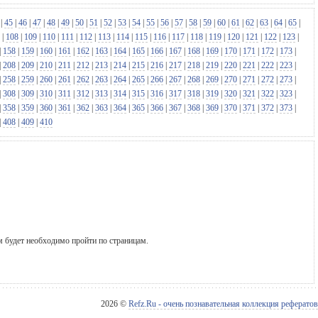
|
45
|
46
|
47
|
48
|
49
|
50
|
51
|
52
|
53
|
54
|
55
|
56
|
57
|
58
|
59
|
60
|
61
|
62
|
63
|
64
|
65
|
|
108
|
109
|
110
|
111
|
112
|
113
|
114
|
115
|
116
|
117
|
118
|
119
|
120
|
121
|
122
|
123
|
|
158
|
159
|
160
|
161
|
162
|
163
|
164
|
165
|
166
|
167
|
168
|
169
|
170
|
171
|
172
|
173
|
|
208
|
209
|
210
|
211
|
212
|
213
|
214
|
215
|
216
|
217
|
218
|
219
|
220
|
221
|
222
|
223
|
|
258
|
259
|
260
|
261
|
262
|
263
|
264
|
265
|
266
|
267
|
268
|
269
|
270
|
271
|
272
|
273
|
|
308
|
309
|
310
|
311
|
312
|
313
|
314
|
315
|
316
|
317
|
318
|
319
|
320
|
321
|
322
|
323
|
|
358
|
359
|
360
|
361
|
362
|
363
|
364
|
365
|
366
|
367
|
368
|
369
|
370
|
371
|
372
|
373
|
|
408
|
409
|
410
м будет необходимо пройти по страницам.
2026 ©
Refz.Ru - очень познавательная коллекция рефератов