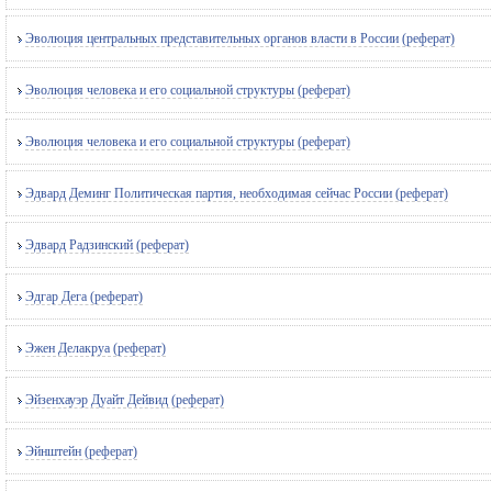
Эволюция центральных представительных органов власти в России (реферат)
Эволюция человека и его социальной структуры (реферат)
Эволюция человека и его социальной структуры (реферат)
Эдвард Деминг Политическая партия, необходимая сейчас России (реферат)
Эдвард Радзинский (реферат)
Эдгар Дега (реферат)
Эжен Делакруа (реферат)
Эйзенхауэр Дуайт Дейвид (реферат)
Эйнштейн (реферат)