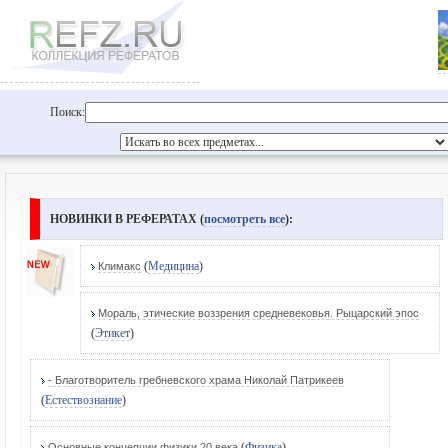
Поиск:
НОВИНКИ В РЕФЕРАТАХ (
посмотреть все
):
(
Медицина
)
Климакс
Мораль, этические воззрения средневековья. Рыцарский эпос
(
Этикет
)
- Благотворитель гребневского храма Николай Патрикеев
(
Естествознание
)
(
Физика
)
Основные концепции физики 20 века