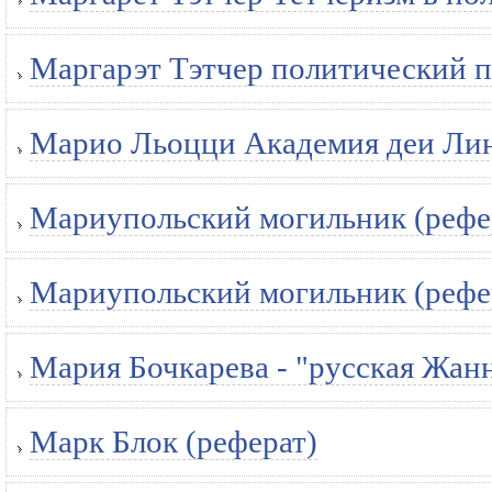
Маргарэт Тэтчер политический п
Марио Льоцци Академия деи Лин
Мариупольский могильник (рефе
Мариупольский могильник (рефе
Мария Бочкарева - "русская Жанн
Марк Блок (реферат)