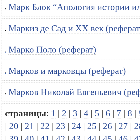
Марк Блок “Апология истории ил
Маркиз де Сад и XX век (реферат
Марко Поло (реферат)
Марков и марковцы (реферат)
Марков Николай Евгеньевич (реф
страницы
:
1
|
2
|
3
|
4
|
5
|
6
|
7
|
8
|
|
20
|
21
|
22
|
23
|
24
|
25
|
26
|
27
|
2
|
39
|
40
|
41
|
42
|
43
|
44
|
45
|
46
|
4