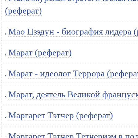
(реферат)
Мао Цзэдун - биография лидера (
Марат (реферат)
Марат - идеолог Террора (рефера
Марат, деятель Великой францус
Маргарет Тэтчер (реферат)
Маргарет Тэтчер Тетчеризм в по