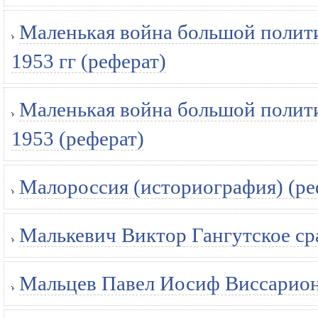
Маленькая война большой полит
1953 гг (реферат)
Маленькая война большой полит
1953 (реферат)
Малороссия (историография) (ре
Малькевич Виктор Гангутское ср
Мальцев Павел Иосиф Виссарион