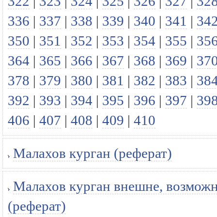
322
|
323
|
324
|
325
|
326
|
327
|
32
336
|
337
|
338
|
339
|
340
|
341
|
34
350
|
351
|
352
|
353
|
354
|
355
|
35
364
|
365
|
366
|
367
|
368
|
369
|
37
378
|
379
|
380
|
381
|
382
|
383
|
38
392
|
393
|
394
|
395
|
396
|
397
|
39
406
|
407
|
408
|
409
|
410
Малахов курган (реферат)
Малахов курган внешне, возможно
(реферат)