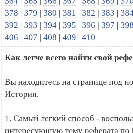
364
|
365
|
366
|
367
|
368
|
369
|
37
378
|
379
|
380
|
381
|
382
|
383
|
38
392
|
393
|
394
|
395
|
396
|
397
|
39
406
|
407
|
408
|
409
|
410
Как легче всего найти свой реф
Вы находитесь на странице под н
История.
1. Самый легкий способ - восполь
интересующую тему реферата по И