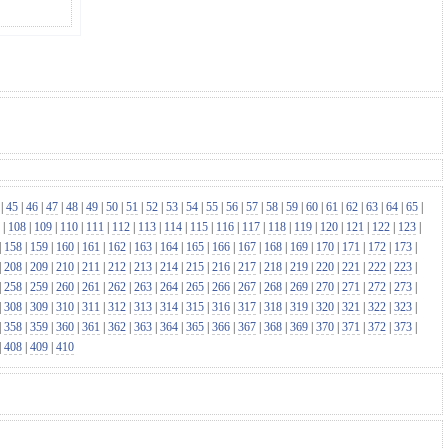
|
45
|
46
|
47
|
48
|
49
|
50
|
51
|
52
|
53
|
54
|
55
|
56
|
57
|
58
|
59
|
60
|
61
|
62
|
63
|
64
|
65
|
|
108
|
109
|
110
|
111
|
112
|
113
|
114
|
115
|
116
|
117
|
118
|
119
|
120
|
121
|
122
|
123
|
|
158
|
159
|
160
|
161
|
162
|
163
|
164
|
165
|
166
|
167
|
168
|
169
|
170
|
171
|
172
|
173
|
|
208
|
209
|
210
|
211
|
212
|
213
|
214
|
215
|
216
|
217
|
218
|
219
|
220
|
221
|
222
|
223
|
|
258
|
259
|
260
|
261
|
262
|
263
|
264
|
265
|
266
|
267
|
268
|
269
|
270
|
271
|
272
|
273
|
|
308
|
309
|
310
|
311
|
312
|
313
|
314
|
315
|
316
|
317
|
318
|
319
|
320
|
321
|
322
|
323
|
|
358
|
359
|
360
|
361
|
362
|
363
|
364
|
365
|
366
|
367
|
368
|
369
|
370
|
371
|
372
|
373
|
|
408
|
409
|
410