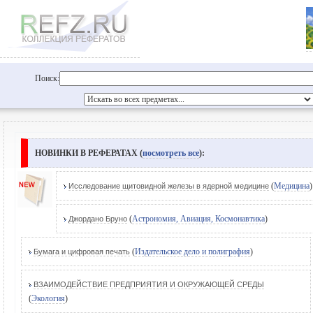
Поиск:
НОВИНКИ В РЕФЕРАТАХ (
посмотреть все
):
(
Медицина
)
Исследование щитовидной железы в ядерной медицине
(
Астрономия, Авиация, Космонавтика
)
Джордано Бруно
(
Издательское дело и полиграфия
)
Бумага и цифровая печать
ВЗАИМОДЕЙСТВИЕ ПРЕДПРИЯТИЯ И ОКРУЖАЮЩЕЙ СРЕДЫ
(
Экология
)