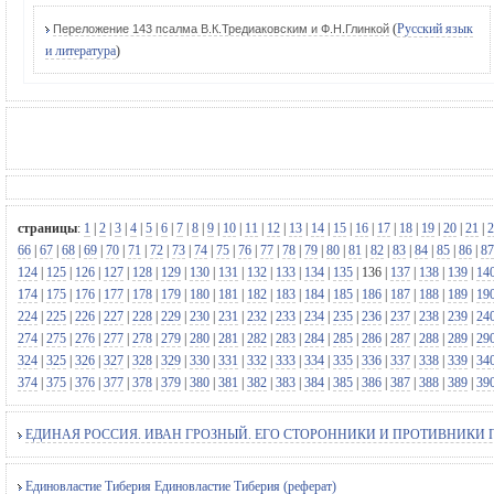
(
Русский язык
Переложение 143 псалма В.К.Тредиаковским и Ф.Н.Глинкой
и литература
)
страницы
:
1
|
2
|
3
|
4
|
5
|
6
|
7
|
8
|
9
|
10
|
11
|
12
|
13
|
14
|
15
|
16
|
17
|
18
|
19
|
20
|
21
|
2
66
|
67
|
68
|
69
|
70
|
71
|
72
|
73
|
74
|
75
|
76
|
77
|
78
|
79
|
80
|
81
|
82
|
83
|
84
|
85
|
86
|
87
124
|
125
|
126
|
127
|
128
|
129
|
130
|
131
|
132
|
133
|
134
|
135
|
136
|
137
|
138
|
139
|
14
174
|
175
|
176
|
177
|
178
|
179
|
180
|
181
|
182
|
183
|
184
|
185
|
186
|
187
|
188
|
189
|
19
224
|
225
|
226
|
227
|
228
|
229
|
230
|
231
|
232
|
233
|
234
|
235
|
236
|
237
|
238
|
239
|
24
274
|
275
|
276
|
277
|
278
|
279
|
280
|
281
|
282
|
283
|
284
|
285
|
286
|
287
|
288
|
289
|
29
324
|
325
|
326
|
327
|
328
|
329
|
330
|
331
|
332
|
333
|
334
|
335
|
336
|
337
|
338
|
339
|
34
374
|
375
|
376
|
377
|
378
|
379
|
380
|
381
|
382
|
383
|
384
|
385
|
386
|
387
|
388
|
389
|
39
ЕДИНАЯ РОССИЯ. ИВАН ГРОЗНЫЙ. ЕГО СТОРОННИКИ И ПРОТИВНИКИ Политичес
Единовластие Тиберия Единовластие Тиберия (реферат)