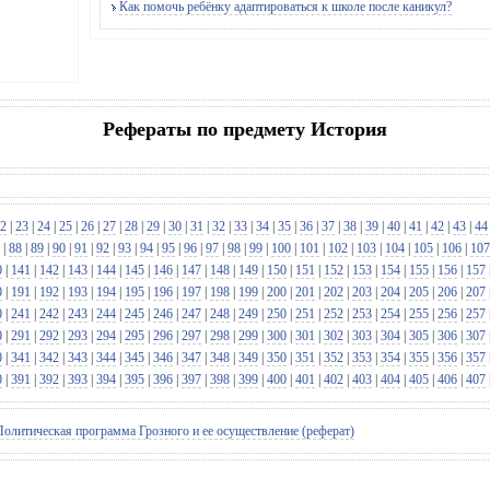
Как помочь ребёнку адаптироваться к школе после каникул?
Рефераты по предмету История
2
|
23
|
24
|
25
|
26
|
27
|
28
|
29
|
30
|
31
|
32
|
33
|
34
|
35
|
36
|
37
|
38
|
39
|
40
|
41
|
42
|
43
|
44
|
88
|
89
|
90
|
91
|
92
|
93
|
94
|
95
|
96
|
97
|
98
|
99
|
100
|
101
|
102
|
103
|
104
|
105
|
106
|
107
0
|
141
|
142
|
143
|
144
|
145
|
146
|
147
|
148
|
149
|
150
|
151
|
152
|
153
|
154
|
155
|
156
|
157
0
|
191
|
192
|
193
|
194
|
195
|
196
|
197
|
198
|
199
|
200
|
201
|
202
|
203
|
204
|
205
|
206
|
207
0
|
241
|
242
|
243
|
244
|
245
|
246
|
247
|
248
|
249
|
250
|
251
|
252
|
253
|
254
|
255
|
256
|
257
0
|
291
|
292
|
293
|
294
|
295
|
296
|
297
|
298
|
299
|
300
|
301
|
302
|
303
|
304
|
305
|
306
|
307
0
|
341
|
342
|
343
|
344
|
345
|
346
|
347
|
348
|
349
|
350
|
351
|
352
|
353
|
354
|
355
|
356
|
357
0
|
391
|
392
|
393
|
394
|
395
|
396
|
397
|
398
|
399
|
400
|
401
|
402
|
403
|
404
|
405
|
406
|
407
кая программа Грозного и ее осуществление (реферат)