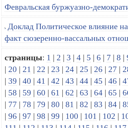
Февральская буржуазно-демократи
Доклад Политическое влияние на
факт сюзеренно-вассальных отно
страницы
:
1
|
2
|
3
|
4
|
5
|
6
|
7
|
8
|
|
20
|
21
|
22
|
23
|
24
|
25
|
26
|
27
|
2
|
39
|
40
|
41
|
42
|
43
|
44
|
45
|
46
|
4
|
58
|
59
|
60
|
61
|
62
|
63
|
64
|
65
|
6
|
77
|
78
|
79
|
80
|
81
|
82
|
83
|
84
|
8
|
96
|
97
|
98
|
99
|
100
|
101
|
102
|
1
111
|
112
|
113
|
114
|
115
|
116
|
117