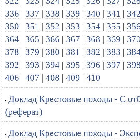
322
|
323
|
324
|
325
|
326
|
327
|
32
336
|
337
|
338
|
339
|
340
|
341
|
34
350
|
351
|
352
|
353
|
354
|
355
|
35
364
|
365
|
366
|
367
|
368
|
369
|
37
378
|
379
|
380
|
381
|
382
|
383
|
38
392
|
393
|
394
|
395
|
396
|
397
|
39
406
|
407
|
408
|
409
|
410
Доклад Крестовые походы - С от
(реферат)
Доклад Крестовые походы - Экспе