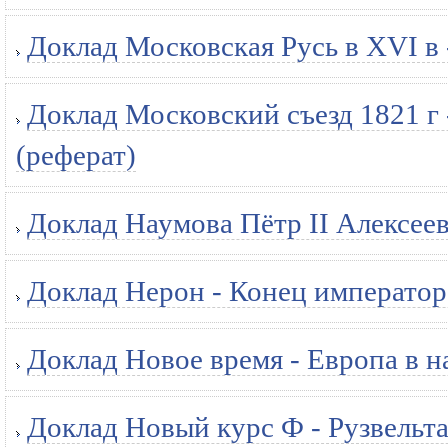
Доклад Московская Русь в XVI в 
Доклад Московский съезд 1821 г
(реферат)
Доклад Наумова Пётр II Алексеев
Доклад Нерон - Конец император
Доклад Новое время - Европа в н
Доклад Новый курс Ф - Рузвельт