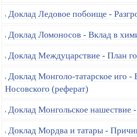
Доклад Ледовое побоище - Разгр
Доклад Ломоносов - Вклад в хим
Доклад Междуцарствие - План го
Доклад Монголо-татарское иго - 
Носовского (реферат)
Доклад Монгольское нашествие - 
Доклад Мордва и татары - Причи