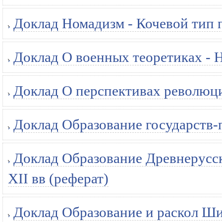
Доклад Номадизм - Кочевой тип 
Доклад О военных теоретиках - 
Доклад О перспективах революции
Доклад Образование государств-пол
Доклад Образование Древнерусск
ХII вв (реферат)
Доклад Образование и раскол Ши