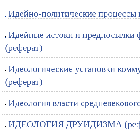
Идейно-политические процессы в
Идейные истоки и предпосылки 
(реферат)
Идеологические установки комм
(реферат)
Идеология власти средневекового
ИДЕОЛОГИЯ ДРУИДИЗМА (реф