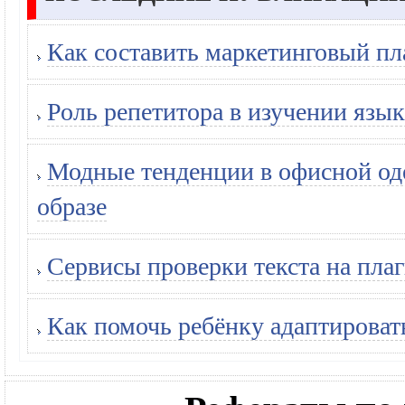
Как составить маркетинговый пл
Роль репетитора в изучении язык
Модные тенденции в офисной оде
образе
Сервисы проверки текста на плаг
Как помочь ребёнку адаптироват