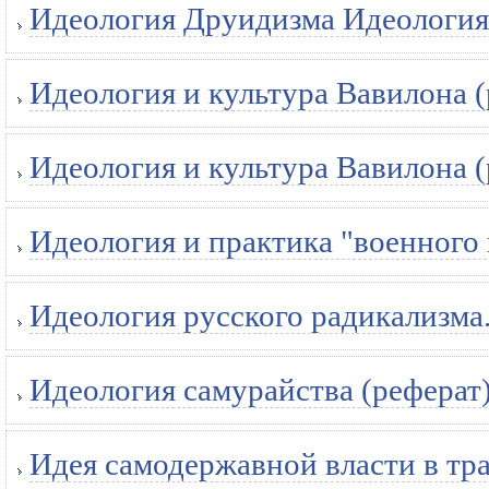
Идеология Друидизма Идеология
Идеология и культура Вавилона (
Идеология и культура Вавилона (
Идеология и практика "военного
Идеология русского радикализма.
Идеология самурайства (реферат
Идея самодержавной власти в тр