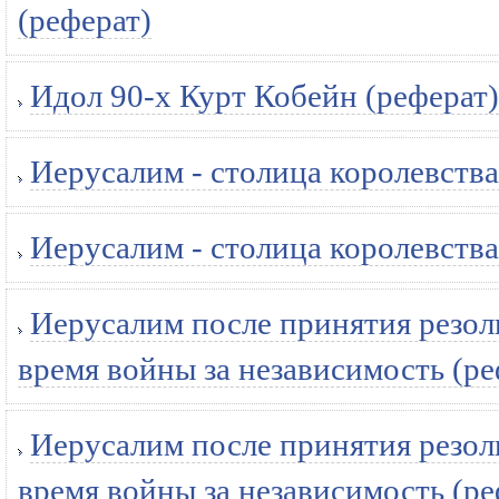
(реферат)
Идол 90-х Курт Кобейн (реферат)
Иерусалим - столица королевства
Иерусалим - столица королевства
Иерусалим после принятия резол
время войны за независимость (ре
Иерусалим после принятия резол
время войны за независимость (ре