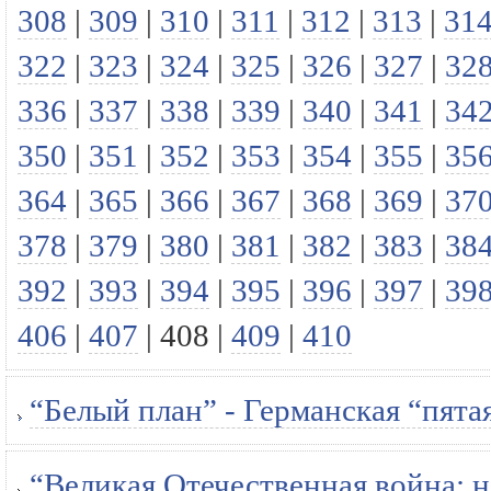
308
|
309
|
310
|
311
|
312
|
313
|
31
322
|
323
|
324
|
325
|
326
|
327
|
32
336
|
337
|
338
|
339
|
340
|
341
|
34
350
|
351
|
352
|
353
|
354
|
355
|
35
364
|
365
|
366
|
367
|
368
|
369
|
37
378
|
379
|
380
|
381
|
382
|
383
|
38
392
|
393
|
394
|
395
|
396
|
397
|
39
406
|
407
|
408
|
409
|
410
“Белый план” - Германская “пята
“Великая Отечественная война: н