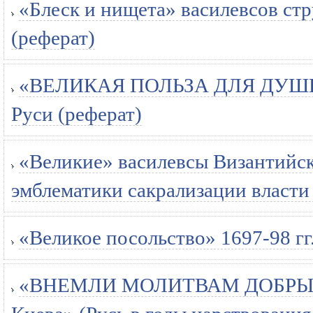
«Блеск и нищета» василевсов стр
(реферат)
«ВЕЛИКАЯ ПОЛЬЗА ДЛЯ ДУШИ Т
Руси (реферат)
«Великие» василевсы Византийс
эмблематики сакрализации власти
«Великое посольство» 1697-98 гг.
«ВНЕМЛИ МОЛИТВАМ ДОБРЫХ 