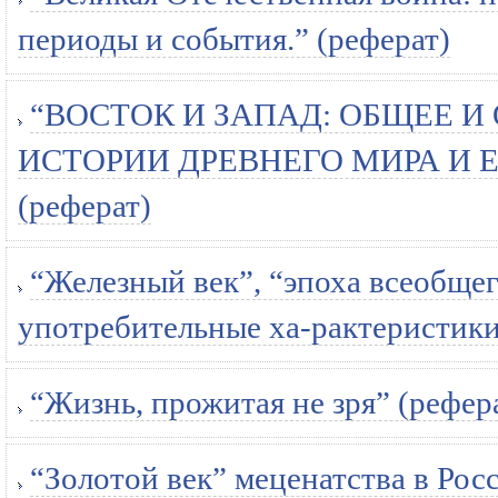
периоды и события.” (реферат)
“ВОСТОК И ЗАПАД: ОБЩЕЕ И
ИСТОРИИ ДРЕВНЕГО МИРА И 
(реферат)
“Железный век”, “эпоха всеобщег
употребительные ха-рактеристики 
“Жизнь, прожитая не зря” (рефер
“Золотой век” меценатства в Рос