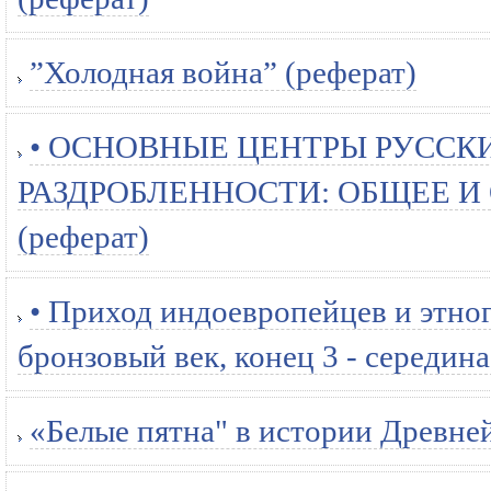
”Холодная война” (реферат)
• ОСНОВНЫЕ ЦЕНТРЫ РУССК
РАЗДРОБЛЕННОСТИ: ОБЩЕЕ И
(реферат)
• Приход индоевропейцев и этног
бронзовый век, конец 3 - середина 
«Белые пятна" в истории Древней