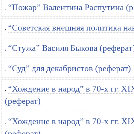
“Пожар” Валентина Распутина (р
“Советская внешняя политика на
“Стужа” Василя Быкова (реферат
“Суд” для декабристов (реферат)
“Хождение в народ” в 70-х гг. XI
(реферат)
“Хождение в народ” в 70-х гг. XI
(реферат)