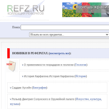
Поиск:
НОВИНКИ В РЕФЕРАТАХ (
посмотреть все
):
(
Геология
)
О применимости георадаров в геологии
(
История
)
История Карфагена История Карфагена
(
Биографии
)
Саддам Хусейн
(
Искусство, культура,
Рельеф Дмитрия Солунского в Оружейной палате
музыка
)