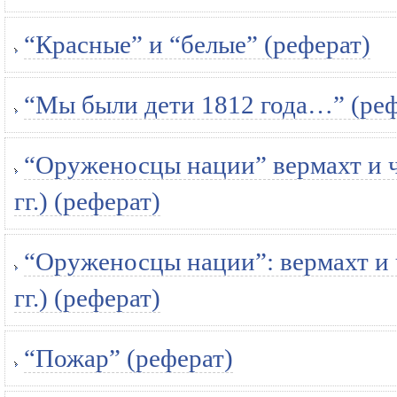
“Красные” и “белые” (реферат)
“Мы были дети 1812 года…” (реф
“Оруженосцы нации” вермахт и ч
гг.) (реферат)
“Оруженосцы нации”: вермахт и 
гг.) (реферат)
“Пожар” (реферат)