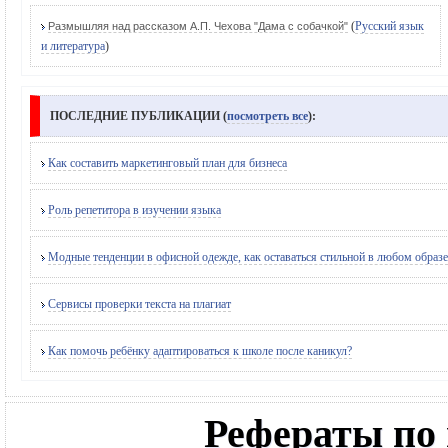
(
Русский язык
Размышляя над рассказом А.П. Чехова "Дама с собачкой"
и литература
)
ПОСЛЕДНИЕ ПУБЛИКАЦИИ (
посмотреть все
):
Как составить маркетинговый план для бизнеса
Роль репетитора в изучении языка
Модные тенденции в офисной одежде, как оставаться стильной в любом образе
Сервисы проверки текста на плагиат
Как помочь ребёнку адаптироваться к школе после каникул?
Рефераты по