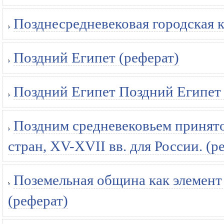
Позднесредневековая городская к
Поздний Египет (реферат)
Поздний Египет Поздний Египет 
Поздним средневековьем принято 
стран, ХV-ХVII вв. для России. (р
Поземельная община как элемент
(реферат)