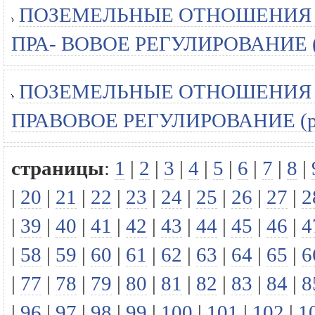
ПОЗЕМЕЛЬНЫЕ ОТНОШЕНИЯ 
ПРА- ВОВОЕ РЕГУЛИРОВАНИЕ (
ПОЗЕМЕЛЬНЫЕ ОТНОШЕНИЯ 
ПРАВОВОЕ РЕГУЛИРОВАНИЕ (ре
страницы
:
1
|
2
|
3
|
4
|
5
|
6
|
7
|
8
|
|
20
|
21
|
22
|
23
|
24
|
25
|
26
|
27
|
2
|
39
|
40
|
41
|
42
|
43
|
44
|
45
|
46
|
4
|
58
|
59
|
60
|
61
|
62
|
63
|
64
|
65
|
6
|
77
|
78
|
79
|
80
|
81
|
82
|
83
|
84
|
8
|
96
|
97
|
98
|
99
|
100
|
101
|
102
|
1