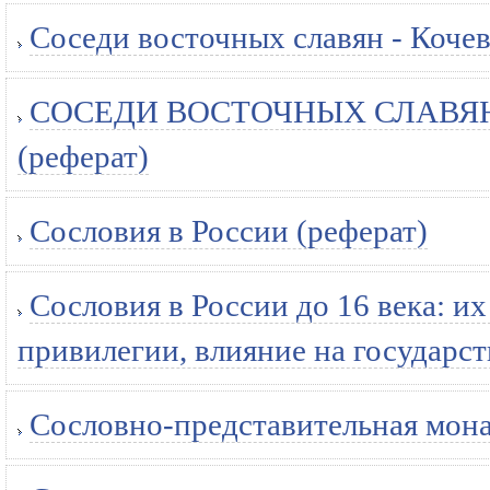
Соседи восточных славян - Кочев
СОСЕДИ ВОСТОЧНЫХ СЛАВЯН
(реферат)
Сословия в России (реферат)
Сословия в России до 16 века: и
привилегии, влияние на государс
Сословно-представительная мона