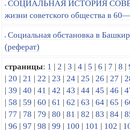
СОЦИАЛЬНАЯ ИСТОРИЯ СОВЕТС
жизни советского общества в 60—8
Социальная обстановка в Башкир
(реферат)
страницы
:
1
|
2
|
3
|
4
|
5
|
6
|
7
|
8
|
|
20
|
21
|
22
|
23
|
24
|
25
|
26
|
27
|
2
|
39
|
40
|
41
|
42
|
43
|
44
|
45
|
46
|
4
|
58
|
59
|
60
|
61
|
62
|
63
|
64
|
65
|
6
|
77
|
78
|
79
|
80
|
81
|
82
|
83
|
84
|
8
|
96
|
97
|
98
|
99
|
100
|
101
|
102
|
1