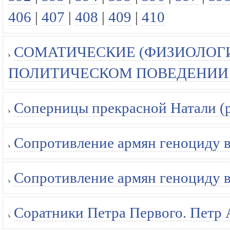
406
|
407
|
408
|
409
|
410
СОМАТИЧЕСКИЕ (ФИЗИОЛОГИ
ПОЛИТИЧЕСКОМ ПОВЕДЕНИИ (
Соперницы прекрасной Натали (
Сопротивление армян геноциду в
Сопротивление армян геноциду в
Соратники Петра Первого. Петр 