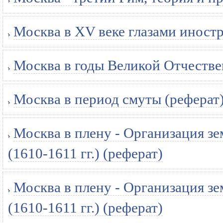
Москва в XV веке глазами иностр
Москва в годы Великой Отчестве
Москва в период смуты (реферат
Москва в плену - Организация з
(1610-1611 гг.) (реферат)
Москва в плену - Организация з
(1610-1611 гг.) (реферат)