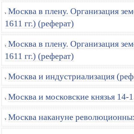
Москва в плену. Организация зе
1611 гг.) (реферат)
Москва в плену. Организация зе
1611 гг.) (реферат)
Москва и индустриализация (реф
Москва и московские князья 14-1
Москва накануне революционных 