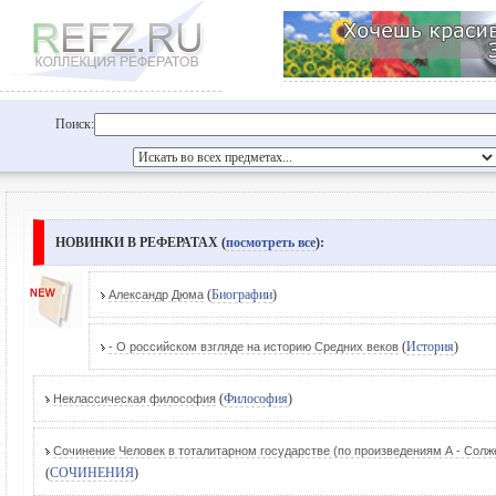
Поиск:
НОВИНКИ В РЕФЕРАТАХ (
посмотреть все
):
(
Биографии
)
Александр Дюма
(
История
)
- О российском взгляде на историю Средних веков
(
Философия
)
Неклассическая философия
Сочинение Человек в тоталитарном государстве (по произведениям А - Сол
(
СОЧИНЕНИЯ
)