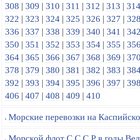
308
|
309
|
310
|
311
|
312
|
313
|
31
322
|
323
|
324
|
325
|
326
|
327
|
32
336
|
337
|
338
|
339
|
340
|
341
|
34
350
|
351
|
352
|
353
|
354
|
355
|
35
364
|
365
|
366
|
367
|
368
|
369
|
37
378
|
379
|
380
|
381
|
382
|
383
|
38
392
|
393
|
394
|
395
|
396
|
397
|
39
406
|
407
|
408
|
409
|
410
Морские перевозки на Каспийско
Морской флот С С С Р в годы Ве