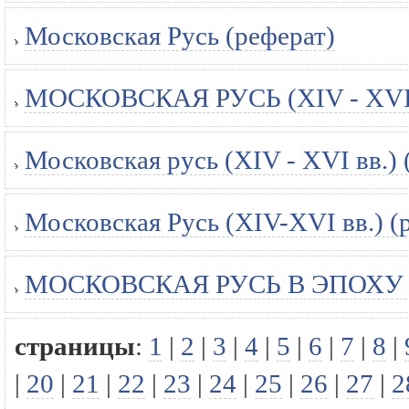
Московская Русь (реферат)
МОСКОВСКАЯ РУСЬ (XIV - XVI в
Московская русь (XIV - XVI вв.) 
Московская Русь (XIV-XVI вв.) (
МОСКОВСКАЯ РУСЬ В ЭПОХУ И
страницы
:
1
|
2
|
3
|
4
|
5
|
6
|
7
|
8
|
|
20
|
21
|
22
|
23
|
24
|
25
|
26
|
27
|
2