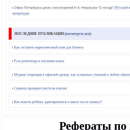
(
Русский 
Образ Петербурга цикле стихотворений Н.А. Некрасова “О погоде”
литература
)
ПОСЛЕДНИЕ ПУБЛИКАЦИИ (
посмотреть все
):
Как составить маркетинговый план для бизнеса
Роль репетитора в изучении языка
Модные тенденции в офисной одежде, как оставаться стильной в любом образе
Сервисы проверки текста на плагиат
Как помочь ребёнку адаптироваться к школе после каникул?
Рефераты по