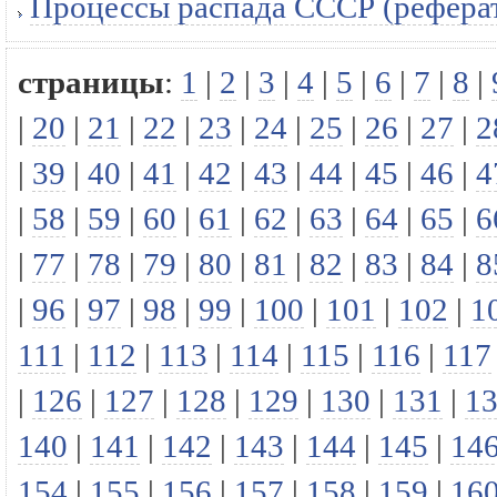
Процессы распада СССР (рефера
страницы
:
1
|
2
|
3
|
4
|
5
|
6
|
7
|
8
|
|
20
|
21
|
22
|
23
|
24
|
25
|
26
|
27
|
2
|
39
|
40
|
41
|
42
|
43
|
44
|
45
|
46
|
4
|
58
|
59
|
60
|
61
|
62
|
63
|
64
|
65
|
6
|
77
|
78
|
79
|
80
|
81
|
82
|
83
|
84
|
8
|
96
|
97
|
98
|
99
|
100
|
101
|
102
|
1
111
|
112
|
113
|
114
|
115
|
116
|
117
|
126
|
127
|
128
|
129
|
130
|
131
|
1
140
|
141
|
142
|
143
|
144
|
145
|
14
154
|
155
|
156
|
157
|
158
|
159
|
16