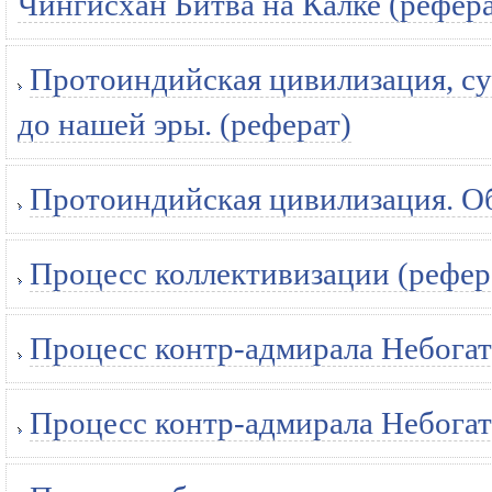
Чингисхан Битва на Калке (рефера
Протоиндийская цивилизация, су
до нашей эры. (реферат)
Протоиндийская цивилизация. Об
Процесс коллективизации (рефер
Процесс контр-адмирала Небогат
Процесс контр-адмирала Небогат