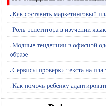
Как составить маркетинговый пл
Роль репетитора в изучении язык
Модные тенденции в офисной оде
образе
Сервисы проверки текста на плаг
Как помочь ребёнку адаптироват