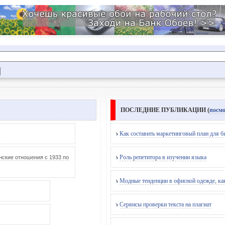
ПОСЛЕДНИЕ ПУБЛИКАЦИИ (
посмо
Как составить маркетинговый план для б
Роль репетитора в изучении языка
кие отношения с 1933 по
Модные тенденции в офисной одежде, как
Сервисы проверки текста на плагиат