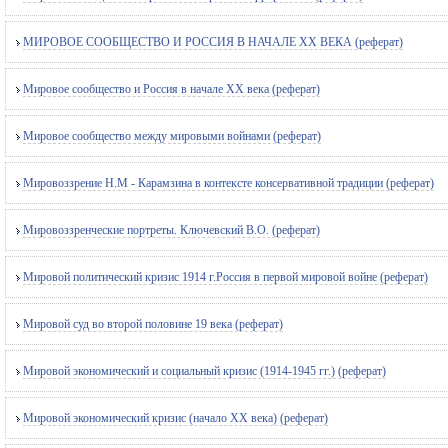
МИРОВОЕ СООБЩЕСТВО И РОССИЯ В НАЧАЛЕ XX ВЕКА (реферат)
Мировое сообщество и Россия в начале ХХ века (реферат)
Мировое сообщество между мировыми войнами (реферат)
Мировоззрение Н.М - Карамзина в контексте консервативной традиции (реферат)
Мировоззренческие портреты. Ключевский В.О. (реферат)
Мировой политический кризис 1914 г.Россия в первой мировой войне (реферат)
Мировой суд во второй половине 19 века (реферат)
Мировой экономический и социальный кризис (1914-1945 гг.) (реферат)
Мировой экономический кризис (начало XX века) (реферат)