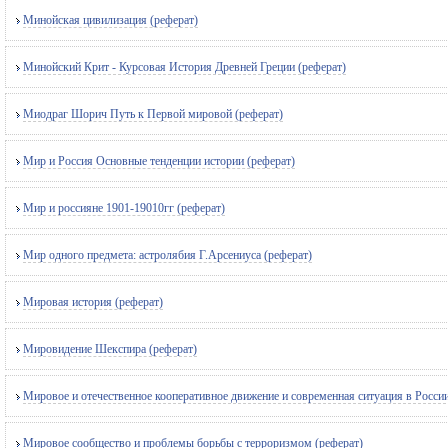
Минойская цивилизация (реферат)
Минойский Крит - Курсовая История Древней Греции (реферат)
Миодраг Шорич Путь к Первой мировой (реферат)
Мир и Россия Основные тенденции истории (реферат)
Мир и россияне 1901-19010гг (реферат)
Мир одного предмета: астролябия Г.Арсениуса (реферат)
Мировая история (реферат)
Мировидение Шекспира (реферат)
Мировое и отечественное кооперативное движение и современная ситуация в России
Мировое сообщество и проблемы борьбы с терроризмом (реферат)