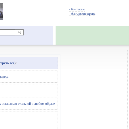
- Контакты
- Авторские права
треть все
):
изнеса
 оставаться стильной в любом образе