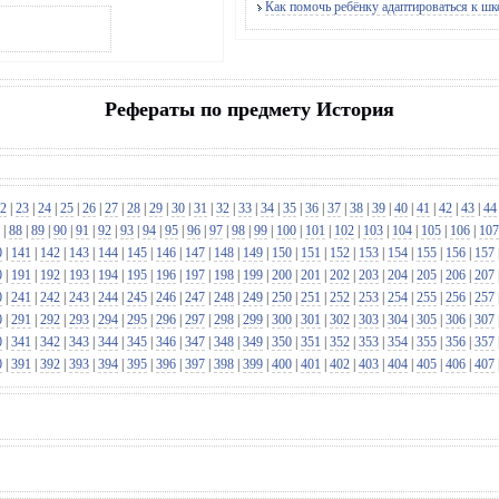
Как помочь ребёнку адаптироваться к шк
Рефераты по предмету История
2
|
23
|
24
|
25
|
26
|
27
|
28
|
29
|
30
|
31
|
32
|
33
|
34
|
35
|
36
|
37
|
38
|
39
|
40
|
41
|
42
|
43
|
44
|
88
|
89
|
90
|
91
|
92
|
93
|
94
|
95
|
96
|
97
|
98
|
99
|
100
|
101
|
102
|
103
|
104
|
105
|
106
|
107
0
|
141
|
142
|
143
|
144
|
145
|
146
|
147
|
148
|
149
|
150
|
151
|
152
|
153
|
154
|
155
|
156
|
157
0
|
191
|
192
|
193
|
194
|
195
|
196
|
197
|
198
|
199
|
200
|
201
|
202
|
203
|
204
|
205
|
206
|
207
0
|
241
|
242
|
243
|
244
|
245
|
246
|
247
|
248
|
249
|
250
|
251
|
252
|
253
|
254
|
255
|
256
|
257
0
|
291
|
292
|
293
|
294
|
295
|
296
|
297
|
298
|
299
|
300
|
301
|
302
|
303
|
304
|
305
|
306
|
307
0
|
341
|
342
|
343
|
344
|
345
|
346
|
347
|
348
|
349
|
350
|
351
|
352
|
353
|
354
|
355
|
356
|
357
0
|
391
|
392
|
393
|
394
|
395
|
396
|
397
|
398
|
399
|
400
|
401
|
402
|
403
|
404
|
405
|
406
|
407