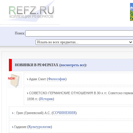
Поиск:
НОВИНКИ В РЕФЕРАТАХ (
посмотреть все
):
(
Философия
)
Адам Смит
СОВЕТСКО-ГЕРМАНСКИЕ ОТНОШЕНИЯ В 30-х гг. Советско-германс
(
История
)
1938 гг.
(
СОЧИНЕНИЯ
)
- Грин (Гриневский) А.С.
(
Культурология
)
Гадание