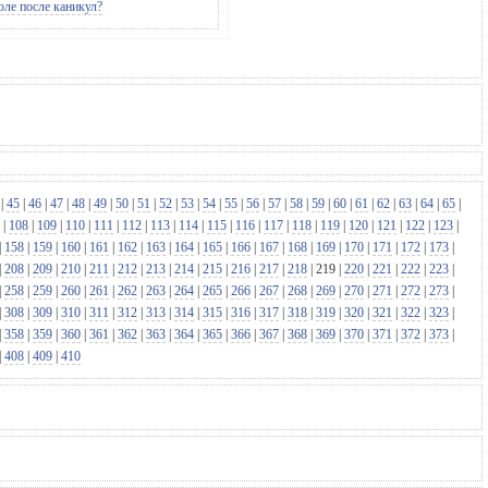
оле после каникул?
|
45
|
46
|
47
|
48
|
49
|
50
|
51
|
52
|
53
|
54
|
55
|
56
|
57
|
58
|
59
|
60
|
61
|
62
|
63
|
64
|
65
|
|
108
|
109
|
110
|
111
|
112
|
113
|
114
|
115
|
116
|
117
|
118
|
119
|
120
|
121
|
122
|
123
|
|
158
|
159
|
160
|
161
|
162
|
163
|
164
|
165
|
166
|
167
|
168
|
169
|
170
|
171
|
172
|
173
|
|
208
|
209
|
210
|
211
|
212
|
213
|
214
|
215
|
216
|
217
|
218
|
219
|
220
|
221
|
222
|
223
|
|
258
|
259
|
260
|
261
|
262
|
263
|
264
|
265
|
266
|
267
|
268
|
269
|
270
|
271
|
272
|
273
|
|
308
|
309
|
310
|
311
|
312
|
313
|
314
|
315
|
316
|
317
|
318
|
319
|
320
|
321
|
322
|
323
|
|
358
|
359
|
360
|
361
|
362
|
363
|
364
|
365
|
366
|
367
|
368
|
369
|
370
|
371
|
372
|
373
|
|
408
|
409
|
410