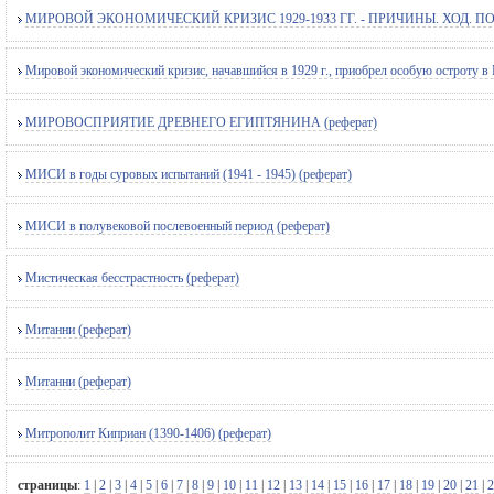
МИРОВОЙ ЭКОНОМИЧЕСКИЙ КРИЗИС 1929-1933 ГГ. - ПРИЧИНЫ. ХОД. ПОС
Мировой экономический кризис, начавшийся в 1929 г., приобрел особую остроту в 
МИРОВОСПРИЯТИЕ ДРЕВНЕГО ЕГИПТЯНИНА (реферат)
МИСИ в годы суровых испытаний (1941 - 1945) (реферат)
МИСИ в полувековой послевоенный период (реферат)
Мистическая бесстрастность (реферат)
Митанни (реферат)
Митанни (реферат)
Митрополит Киприан (1390-1406) (реферат)
страницы
:
1
|
2
|
3
|
4
|
5
|
6
|
7
|
8
|
9
|
10
|
11
|
12
|
13
|
14
|
15
|
16
|
17
|
18
|
19
|
20
|
21
|
2