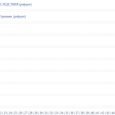
ЛЕДСТВИЯ (реферат)
Германии. (реферат)
2
|
23
|
24
|
25
|
26
|
27
|
28
|
29
|
30
|
31
|
32
|
33
|
34
|
35
|
36
|
37
|
38
|
39
|
40
|
41
|
42
|
43
|
44