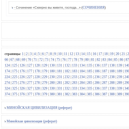
(
СОЧИНЕНИЯ
)
- Сочинение «Скверно вы живете, господа...»
страницы
:
1
|
2
|
3
|
4
|
5
|
6
|
7
|
8
|
9
|
10
|
11
|
12
|
13
|
14
|
15
|
16
|
17
|
18
|
19
|
20
|
21
|
2
66
|
67
|
68
|
69
|
70
|
71
|
72
|
73
|
74
|
75
|
76
|
77
|
78
|
79
|
80
|
81
|
82
|
83
|
84
|
85
|
86
|
87
124
|
125
|
126
|
127
|
128
|
129
|
130
|
131
|
132
|
133
|
134
|
135
|
136
|
137
|
138
|
139
|
14
174
|
175
|
176
|
177
|
178
|
179
|
180
|
181
|
182
|
183
|
184
|
185
|
186
|
187
|
188
|
189
|
19
224
|
225
|
226
|
227
|
228
|
229
|
230
|
231
|
232
|
233
|
234
|
235
|
236
|
237
|
238
|
239
|
24
274
|
275
|
276
|
277
|
278
|
279
|
280
|
281
|
282
|
283
|
284
|
285
|
286
|
287
|
288
|
289
|
29
324
|
325
|
326
|
327
|
328
|
329
|
330
|
331
|
332
|
333
|
334
|
335
|
336
|
337
|
338
|
339
|
34
374
|
375
|
376
|
377
|
378
|
379
|
380
|
381
|
382
|
383
|
384
|
385
|
386
|
387
|
388
|
389
|
39
МИНОЙСКАЯ ЦИВИЛИЗАЦИЯ (реферат)
Минойская цивилизация (реферат)