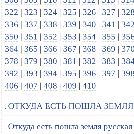
322
|
323
|
324
|
325
|
326
|
327
|
32
336
|
337
|
338
|
339
|
340
|
341
|
34
350
|
351
|
352
|
353
|
354
|
355
|
35
364
|
365
|
366
|
367
|
368
|
369
|
37
378
|
379
|
380
|
381
|
382
|
383
|
38
392
|
393
|
394
|
395
|
396
|
397
|
39
406
|
407
|
408
|
409
|
410
ОТКУДА ЕСТЬ ПОШЛА ЗЕМЛЯ Р
Откуда есть пошла земля русская