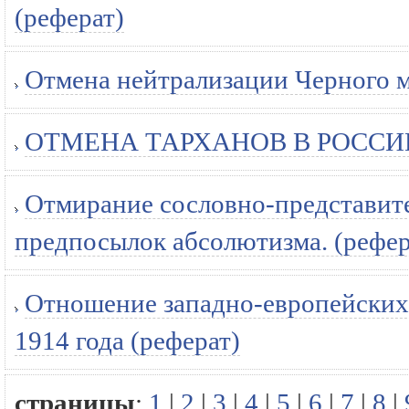
(реферат)
Отмена нейтрализации Черного м
ОТМЕНА ТАРХАНОВ В РОССИИ 
Отмирание сословно-представит
предпосылок абсолютизма. (рефер
Отношение западно-европейских
1914 года (реферат)
страницы
:
1
|
2
|
3
|
4
|
5
|
6
|
7
|
8
|