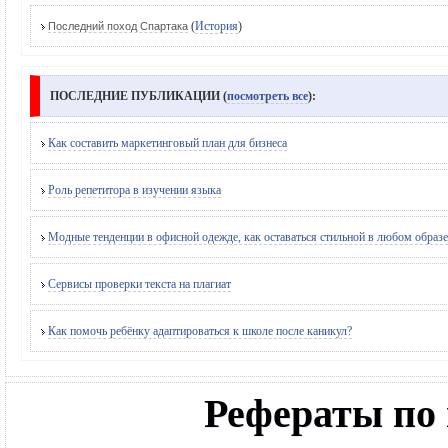
(
История
)
Последний поход Спартака
ПОСЛЕДНИЕ ПУБЛИКАЦИИ (
посмотреть все
):
Как составить маркетинговый план для бизнеса
Роль репетитора в изучении языка
Модные тенденции в офисной одежде, как оставаться стильной в любом образе
Сервисы проверки текста на плагиат
Как помочь ребёнку адаптироваться к школе после каникул?
Рефераты по