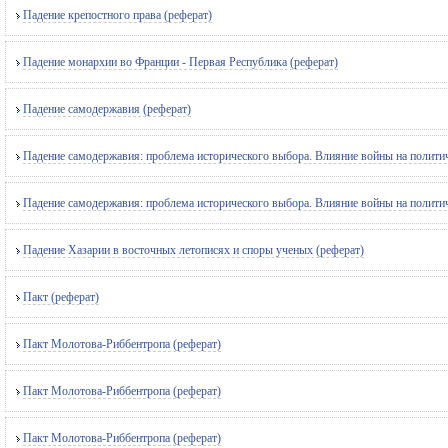
Падение крепостного права (реферат)
Падение монархии во Франции - Первая Республика (реферат)
Падение самодержавия (реферат)
Падение самодержавия: проблема исторического выбора. Влияние войны на политич
Падение самодержавия: проблема исторического выбора. Влияние войны на политич
Падение Хазарии в восточных летописях и споры ученых (реферат)
Пакт (реферат)
Пакт Молотова-Риббентропа (реферат)
Пакт Молотова-Риббентропа (реферат)
Пакт Молотова-Риббентропа (реферат)