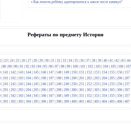
Как помочь ребёнку адаптироваться к школе после каникул?
Рефераты по предмету История
2
|
23
|
24
|
25
|
26
|
27
|
28
|
29
|
30
|
31
|
32
|
33
|
34
|
35
|
36
|
37
|
38
|
39
|
40
|
41
|
42
|
43
|
44
|
88
|
89
|
90
|
91
|
92
|
93
|
94
|
95
|
96
|
97
|
98
|
99
|
100
|
101
|
102
|
103
|
104
|
105
|
106
|
107
0
|
141
|
142
|
143
|
144
|
145
|
146
|
147
|
148
|
149
|
150
|
151
|
152
|
153
|
154
|
155
|
156
|
157
0
|
191
|
192
|
193
|
194
|
195
|
196
|
197
|
198
|
199
|
200
|
201
|
202
|
203
|
204
|
205
|
206
|
207
0
|
241
|
242
|
243
|
244
|
245
|
246
|
247
|
248
|
249
|
250
|
251
|
252
|
253
|
254
|
255
|
256
|
257
0
|
291
|
292
|
293
|
294
|
295
|
296
|
297
|
298
|
299
|
300
|
301
|
302
|
303
|
304
|
305
|
306
|
307
0
|
341
|
342
|
343
|
344
|
345
|
346
|
347
|
348
|
349
|
350
|
351
|
352
|
353
|
354
|
355
|
356
|
357
0
|
391
|
392
|
393
|
394
|
395
|
396
|
397
|
398
|
399
|
400
|
401
|
402
|
403
|
404
|
405
|
406
|
407