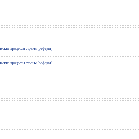
еские процессы страны (реферат)
еские процессы страны (реферат)