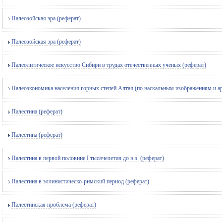
Палеозойская эра (реферат)
Палеозойская эра (реферат)
Палеолитическое искусство Сибири в трудах отечественных ученых (реферат)
Палеоэкономика населения горных степей Алтая (по наскальным изображениям и а
Палестина (реферат)
Палестина (реферат)
Палестина в первой половине I тысячелетия до н.э. (реферат)
Палестина в эллинистическо-римский период (реферат)
Палестинская проблема (реферат)