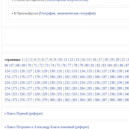
(
География, экономическая география
)
В Приэльбрусье
страницы
:
1
|
2
|
3
|
4
|
5
|
6
|
7
|
8
|
9
|
10
|
11
|
12
|
13
|
14
|
15
|
16
|
17
|
18
|
19
|
20
|
21
|
2
66
|
67
|
68
|
69
|
70
|
71
|
72
|
73
|
74
|
75
|
76
|
77
|
78
|
79
|
80
|
81
|
82
|
83
|
84
|
85
|
86
|
87
124
|
125
|
126
|
127
|
128
|
129
|
130
|
131
|
132
|
133
|
134
|
135
|
136
|
137
|
138
|
139
|
14
174
|
175
|
176
|
177
|
178
|
179
|
180
|
181
|
182
|
183
|
184
|
185
|
186
|
187
|
188
|
189
|
19
224
|
225
|
226
|
227
|
228
|
229
|
230
|
231
|
232
|
233
|
234
|
235
|
236
|
237
|
238
|
239
|
24
274
|
275
|
276
|
277
|
278
|
279
|
280
|
281
|
282
|
283
|
284
|
285
|
286
|
287
|
288
|
289
|
29
324
|
325
|
326
|
327
|
328
|
329
|
330
|
331
|
332
|
333
|
334
|
335
|
336
|
337
|
338
|
339
|
34
374
|
375
|
376
|
377
|
378
|
379
|
380
|
381
|
382
|
383
|
384
|
385
|
386
|
387
|
388
|
389
|
39
Павел Первый (реферат)
Павел Петрович и Александр Благословенный (реферат)