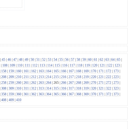
|
45
|
46
|
47
|
48
|
49
|
50
|
51
|
52
|
53
|
54
|
55
|
56
|
57
|
58
|
59
|
60
|
61
|
62
|
63
|
64
|
65
|
|
108
|
109
|
110
|
111
|
112
|
113
|
114
|
115
|
116
|
117
|
118
|
119
|
120
|
121
|
122
|
123
|
|
158
|
159
|
160
|
161
|
162
|
163
|
164
|
165
|
166
|
167
|
168
|
169
|
170
|
171
|
172
|
173
|
|
208
|
209
|
210
|
211
|
212
|
213
|
214
|
215
|
216
|
217
|
218
|
219
|
220
|
221
|
222
|
223
|
|
258
|
259
|
260
|
261
|
262
|
263
|
264
|
265
|
266
|
267
|
268
|
269
|
270
|
271
|
272
|
273
|
|
308
|
309
|
310
|
311
|
312
|
313
|
314
|
315
|
316
|
317
|
318
|
319
|
320
|
321
|
322
|
323
|
|
358
|
359
|
360
|
361
|
362
|
363
|
364
|
365
|
366
|
367
|
368
|
369
|
370
|
371
|
372
|
373
|
|
408
|
409
|
410