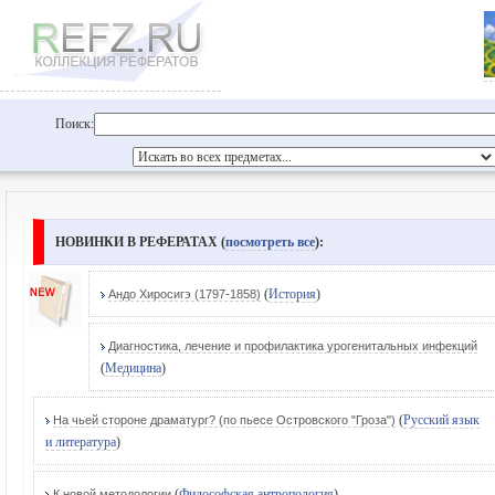
Поиск:
НОВИНКИ В РЕФЕРАТАХ (
посмотреть все
):
(
История
)
Андо Хиросигэ (1797-1858)
Диагностика, лечение и профилактика урогенитальных инфекций
(
Медицина
)
(
Русский язык
На чьей стороне драматург? (по пьесе Островского "Гроза")
и литература
)
(
Философская антропология
)
К новой методологии