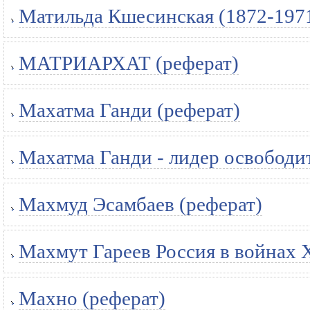
Матильда Кшесинская (1872-1971
МАТРИАРХАТ (реферат)
Махатма Ганди (реферат)
Махатма Ганди - лидер освободи
Махмуд Эсамбаев (реферат)
Махмут Гареев Россия в войнах X
Махно (реферат)