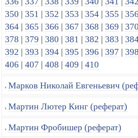
336
|
337
|
338
|
339
|
340
|
341
|
34
350
|
351
|
352
|
353
|
354
|
355
|
35
364
|
365
|
366
|
367
|
368
|
369
|
37
378
|
379
|
380
|
381
|
382
|
383
|
38
392
|
393
|
394
|
395
|
396
|
397
|
39
406
|
407
|
408
|
409
|
410
Марков Николай Евгеньевич (реф
Мартин Лютер Кинг (реферат)
Мартин Фробишер (реферат)