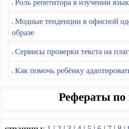
Роль репетитора в изучении язык
Модные тенденции в офисной оде
образе
Сервисы проверки текста на плаг
Как помочь ребёнку адаптироват
Рефераты по
страницы
:
1
|
2
|
3
|
4
|
5
|
6
|
7
|
8
|