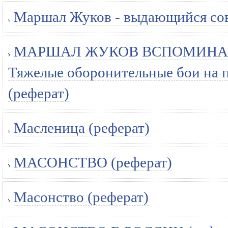
Маршал Жуков - выдающийся сов
МАРШАЛ ЖУКОВ ВСПОМИНАЕ
Тяжелые оборонительные бои на п
(реферат)
Масленица (реферат)
МАСОНСТВО (реферат)
Масонство (реферат)