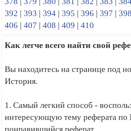
378
|
379
|
380
|
381
|
382
|
383
|
38
392
|
393
|
394
|
395
|
396
|
397
|
39
406
|
407
|
408
|
409
|
410
Как легче всего найти свой реф
Вы находитесь на странице под н
История.
1. Самый легкий способ - восполь
интересующую тему реферата по И
понравившийся реферат.