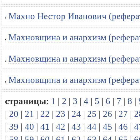
Махно Нестор Иванович (рефера
Махновщина и анархизм (рефера
Махновщина и анархизм (рефера
Махновщина и анархизм (рефера
страницы
:
1
|
2
|
3
|
4
|
5
|
6
|
7
|
8
|
|
20
|
21
|
22
|
23
|
24
|
25
|
26
|
27
|
2
|
39
|
40
|
41
|
42
|
43
|
44
|
45
|
46
|
4
|
58
|
59
|
60
|
61
|
62
|
63
|
64
|
65
|
6