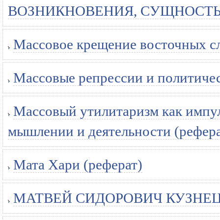
ВОЗНИКНОВЕНИЯ, СУЩНОСТЬ, 
Массовое крещение восточных сл
Массовые репрессии и политичес
Массовый утилитаризм как импул
мышлении и деятельности (рефера
Мата Хари (реферат)
МАТВЕЙ СИДОРОВИЧ КУЗНЕЦО