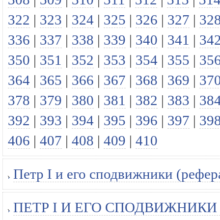
322
|
323
|
324
|
325
|
326
|
327
|
32
336
|
337
|
338
|
339
|
340
|
341
|
34
350
|
351
|
352
|
353
|
354
|
355
|
35
364
|
365
|
366
|
367
|
368
|
369
|
37
378
|
379
|
380
|
381
|
382
|
383
|
38
392
|
393
|
394
|
395
|
396
|
397
|
39
406
|
407
|
408
|
409
|
410
Петр I и его сподвижники (рефер
ПЕТР I И ЕГО СПОДВИЖНИКИ Обл