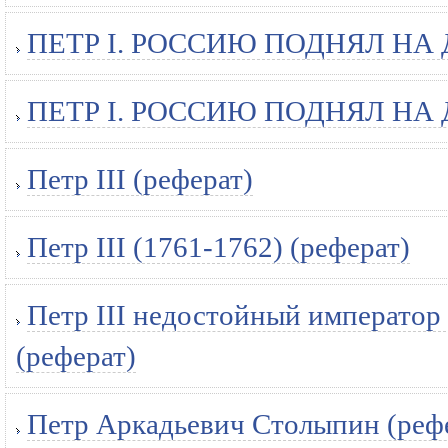
ПЕТР I. РОССИЮ ПОДНЯЛ НА Д
ПЕТР I. РОССИЮ ПОДНЯЛ НА Д
Петр III (реферат)
Петр III (1761-1762) (реферат)
Петр III недостойный император
(реферат)
Петр Аркадьевич Столыпин (реф