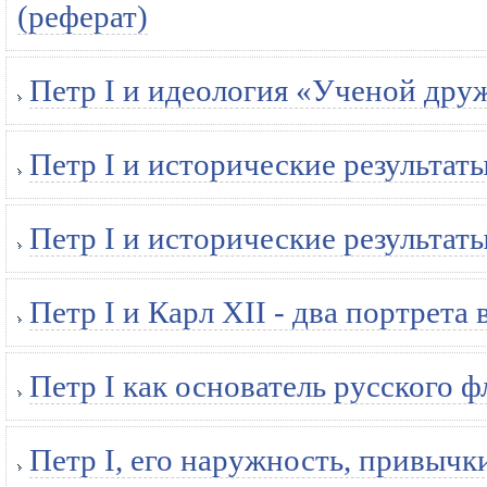
(реферат)
Петр I и идеология «Ученой дру
Петр I и исторические результа
Петр I и исторические результа
Петр I и Карл XII - два портрета
Петр I как основатель русского ф
Петр I, его наружность, привычки