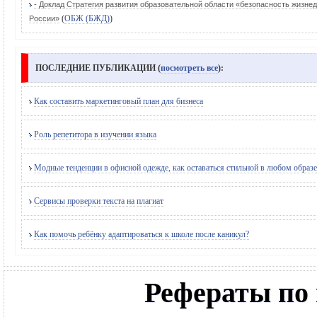
- Доклад Стратегия развития образовательной области «безопасность жизне
(
ОБЖ (БЖД)
)
России»
ПОСЛЕДНИЕ ПУБЛИКАЦИИ (
посмотреть все
):
Как составить маркетинговый план для бизнеса
Роль репетитора в изучении языка
Модные тенденции в офисной одежде, как оставаться стильной в любом образе
Сервисы проверки текста на плагиат
Как помочь ребёнку адаптироваться к школе после каникул?
Рефераты по