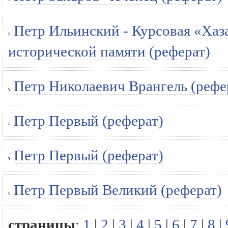
Петр Ильинский - Курсовая «Хаза
исторической памяти (реферат)
Петр Николаевич Врангель (рефе
Петр Первый (реферат)
Петр Первый (реферат)
Петр Первый Великий (реферат)
страницы
:
1
|
2
|
3
|
4
|
5
|
6
|
7
|
8
|