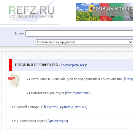
Поиск:
НОВИНКИ В РЕФЕРАТАХ (
посмотреть все
):
(
Истор
Обстановка в Киевской Руси перед принятием христианства
(
Культурология
)
Египетская скульптура
(
Искусство, культура, музыка
)
Николай Погодин
(
Архитектура
)
В Павловском парке