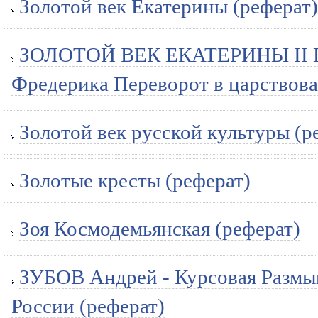
Золотой век Екатерины (реферат)
ЗОЛОТОЙ ВЕК ЕКАТЕРИНЫ II Го
Фредерика Переворот в царствова
Золотой век русской культуры (р
Золотые кресты (реферат)
Зоя Космодемьянская (реферат)
ЗУБОВ Андрей - Курсовая Размы
России (реферат)