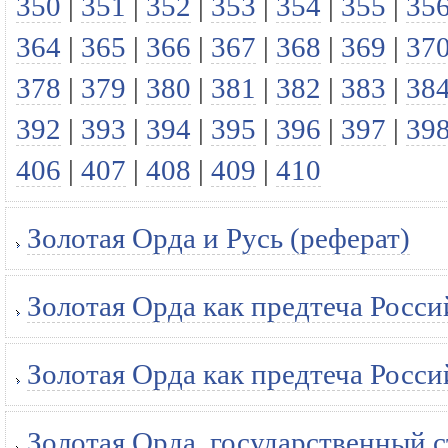
350
|
351
|
352
|
353
|
354
|
355
|
35
364
|
365
|
366
|
367
|
368
|
369
|
37
378
|
379
|
380
|
381
|
382
|
383
|
38
392
|
393
|
394
|
395
|
396
|
397
|
39
406
|
407
|
408
|
409
|
410
Золотая Орда и Русь (реферат)
Золотая Орда как предтеча Росс
Золотая Орда как предтеча Росс
Золотая Орда, государственный 