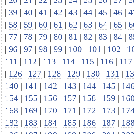
|
20
|
21
|
22
|
23
|
24
|
25
|
26
|
27
|
2
|
39
|
40
|
41
|
42
|
43
|
44
|
45
|
46
|
4
|
58
|
59
|
60
|
61
|
62
|
63
|
64
|
65
|
6
|
77
|
78
|
79
|
80
|
81
|
82
|
83
|
84
|
8
|
96
|
97
|
98
|
99
|
100
|
101
|
102
|
1
111
|
112
|
113
|
114
|
115
|
116
|
117
|
126
|
127
|
128
|
129
|
130
|
131
|
1
140
|
141
|
142
|
143
|
144
|
145
|
14
154
|
155
|
156
|
157
|
158
|
159
|
16
168
|
169
|
170
|
171
|
172
|
173
|
17
182
|
183
|
184
|
185
|
186
|
187
|
18