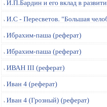
И.П.Бардин и его вклад в развит
И.С - Пересветов. "Большая чело
Ибрахим-паша (реферат)
Ибрахим-паша (реферат)
ИВАН III (реферат)
Иван 4 (реферат)
Иван 4 (Грозный) (реферат)