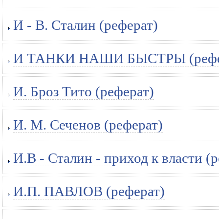
И - В. Сталин (реферат)
И ТАНКИ НАШИ БЫСТРЫ (рефе
И. Броз Тито (реферат)
И. М. Сеченов (реферат)
И.В - Сталин - приход к власти (
И.П. ПАВЛОВ (реферат)