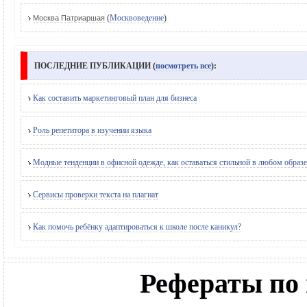
(
Москвоведение
)
Москва Патриаршая
ПОСЛЕДНИЕ ПУБЛИКАЦИИ (
посмотреть все
):
Как составить маркетинговый план для бизнеса
Роль репетитора в изучении языка
Модные тенденции в офисной одежде, как оставаться стильной в любом образе
Сервисы проверки текста на плагиат
Как помочь ребёнку адаптироваться к школе после каникул?
Рефераты по