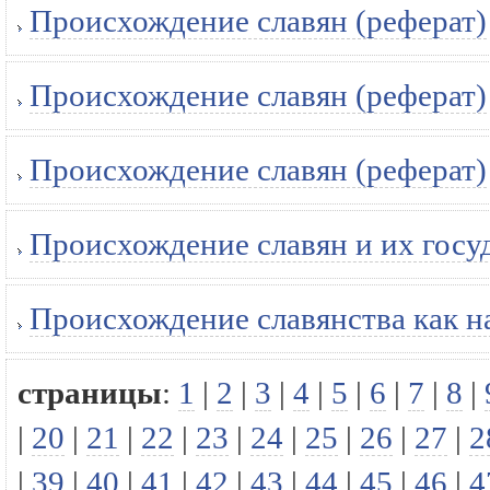
Происхождение славян (реферат)
Происхождение славян (реферат)
Происхождение славян (реферат)
Происхождение славян и их госу
Происхождение славянства как н
страницы
:
1
|
2
|
3
|
4
|
5
|
6
|
7
|
8
|
|
20
|
21
|
22
|
23
|
24
|
25
|
26
|
27
|
2
|
39
|
40
|
41
|
42
|
43
|
44
|
45
|
46
|
4