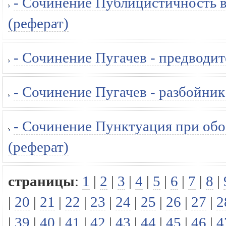
- Сочинение Публицистичность в
(реферат)
- Сочинение Пугачев - предводит
- Сочинение Пугачев - разбойник
- Сочинение Пунктуация при об
(реферат)
страницы
:
1
|
2
|
3
|
4
|
5
|
6
|
7
|
8
|
|
20
|
21
|
22
|
23
|
24
|
25
|
26
|
27
|
2
|
39
|
40
|
41
|
42
|
43
|
44
|
45
|
46
|
4