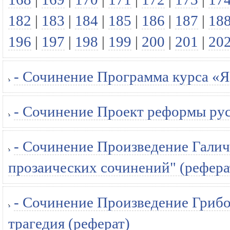
182
|
183
|
184
|
185
|
186
|
187
|
18
196
|
197
|
198
|
199
|
200
|
201
|
20
- Сочинение Программа курса «Я
- Сочинение Проект реформы рус
- Сочинение Произведение Галич
прозаических сочинений" (рефера
- Сочинение Произведение Грибое
трагедия (реферат)