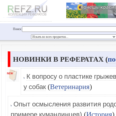
Поиск:
НОВИНКИ В РЕФЕРАТАХ (
по
К вопросу о пластике грыже
(
Ветеринария
)
у собак
Опыт осмысления развития род
(
История
)
примере кумандинцев)