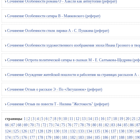
Сочинение Особенности романа О - Хаксли как антиутопии (реферат)
Сочинение Особенности сатиры В - Маяковского (реферат)
Сочинение Особенности стиля лирики А - С. Пушкина (реферат)
Сочинение Особенности художественного изображения эпохи Ивана Грозного в творч
Сочинение Острота политической сатиры в сказках М - Е. Салтыкова-Щедрина (реф
Сочинение Осуждение житейской пошлости и раболепия на страницах рассказов А 
Сочинение Отзыв о рассказе Э - По «Лягушонок» (реферат)
Сочинение Отзыв по повести Т - Нилина "Жестокость" (реферат)
страницы
:
1
|
2
|
3
|
4
|
5
|
6
|
7
|
8
|
9
|
10
|
11
|
12
|
13
|
14
|
15
|
16
|
17
|
18
|
19
|
20
|
21
|
2
66
|
67
|
68
|
69
|
70
|
71
|
72
|
73
|
74
|
75
|
76
|
77
|
78
|
79
|
80
|
81
|
82
|
83
|
84
|
85
|
86
|
87
124
|
125
|
126
|
127
|
128
|
129
|
130
|
131
|
132
|
133
|
134
|
135
|
136
|
137
|
138
|
139
|
14
174
|
175
|
176
|
177
|
178
|
179
|
180
|
181
|
182
|
183
|
184
|
185
|
186
|
187
|
188
|
189
|
19