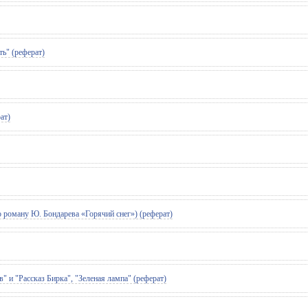
ь" (реферат)
ат)
 роману Ю. Бондарева «Горячий снег») (реферат)
 и "Рассказ Бирка", "Зеленая лампа" (реферат)