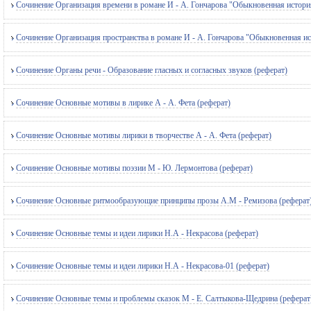
Сочинение Организация времени в романе И - А. Гончарова "Обыкновенная история
Сочинение Организация пространства в романе И - А. Гончарова "Обыкновенная ис
Сочинение Органы речи - Образование гласных и согласных звуков (реферат)
Сочинение Основные мотивы в лирике А - А. Фета (реферат)
Сочинение Основные мотивы лирики в творчестве А - А. Фета (реферат)
Сочинение Основные мотивы поэзии М - Ю. Лермонтова (реферат)
Сочинение Основные ритмообразующие принципы прозы А.М - Ремизова (реферат
Сочинение Основные темы и идеи лирики Н.А - Некрасова (реферат)
Сочинение Основные темы и идеи лирики Н.А - Некрасова-01 (реферат)
Сочинение Основные темы и проблемы сказок М - Е. Салтыкова-Щедрина (реферат