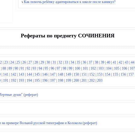
Как помочь ребёнку адаптироваться к школе после каникул?
Рефераты по предмету СОЧИНЕНИЯ
2
|
23
|
24
|
25
|
26
|
27
|
28
|
29
|
30
|
31
|
32
|
33
|
34
|
35
|
36
|
37
|
38
|
39
|
40
|
41
|
42
|
43
|
44
|
88
|
89
|
90
|
91
|
92
|
93
|
94
|
95
|
96
|
97
|
98
|
99
|
100
|
101
|
102
|
103
|
104
|
105
|
106
|
107
0
|
141
|
142
|
143
|
144
|
145
|
146
|
147
|
148
|
149
|
150
|
151
|
152
|
153
|
154
|
155
|
156
|
157
0
|
191
|
192
|
193
|
194
|
195
|
196
|
197
|
198
|
199
|
200
|
201
|
202
|
203
Мертвые души" (реферат)
 на примере Вольной русской типографии и Колокола (реферат)