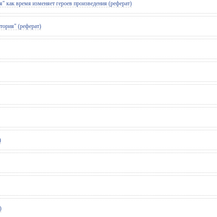
" как время изменяет героев произведения (реферат)
тория" (реферат)
)
)