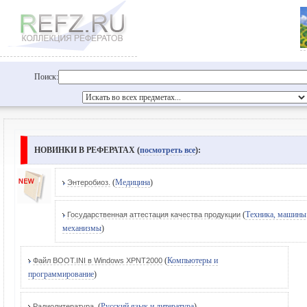
Поиск:
НОВИНКИ В РЕФЕРАТАХ (
посмотреть все
):
(
Медицина
)
Энтеробиоз.
(
Техника, машины
Государственная аттестация качества продукции
механизмы
)
(
Компьютеры и
Файл BOOT.INI в Windows XPNT2000
программирование
)
(
Русский язык и литература
)
Радиолитература.