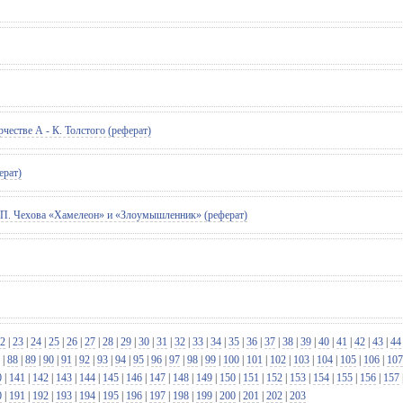
естве А - К. Толстого (реферат)
ерат)
- П. Чехова «Хамелеон» и «Злоумышленник» (реферат)
2
|
23
|
24
|
25
|
26
|
27
|
28
|
29
|
30
|
31
|
32
|
33
|
34
|
35
|
36
|
37
|
38
|
39
|
40
|
41
|
42
|
43
|
44
|
88
|
89
|
90
|
91
|
92
|
93
|
94
|
95
|
96
|
97
|
98
|
99
|
100
|
101
|
102
|
103
|
104
|
105
|
106
|
107
0
|
141
|
142
|
143
|
144
|
145
|
146
|
147
|
148
|
149
|
150
|
151
|
152
|
153
|
154
|
155
|
156
|
157
0
|
191
|
192
|
193
|
194
|
195
|
196
|
197
|
198
|
199
|
200
|
201
|
202
|
203