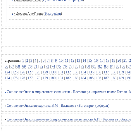
(
Биографии
)
- Доклад Али-Паша
страницы
:
1
|
2
|
3
|
4
|
5
|
6
|
7
|
8
|
9
|
10
|
11
|
12
|
13
|
14
|
15
|
16
|
17
|
18
|
19
|
20
|
21
|
2
66
|
67
|
68
|
69
|
70
|
71
|
72
|
73
|
74
|
75
|
76
|
77
|
78
|
79
|
80
|
81
|
82
|
83
|
84
|
85
|
86
|
87
124
|
125
|
126
|
127
|
128
|
129
|
130
|
131
|
132
|
133
|
134
|
135
|
136
|
137
|
138
|
139
|
14
174
|
175
|
176
|
177
|
178
|
179
|
180
|
181
|
182
|
183
|
184
|
185
|
186
|
187
|
188
|
189
|
19
Сочинение Окно в мир евангельских истин - Пословицы и притчи в поэме Гоголя "
Сочинение Описание картины В.М - Васнецова «Богатыри» (реферат)
Сочинение Оппозиционно-публицистическая деятельность А.И - Герцена за рубежом