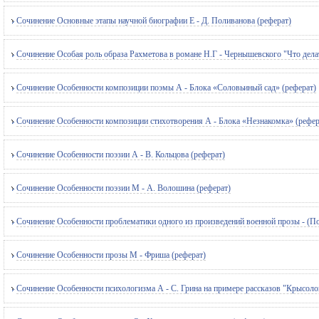
Сочинение Основные этапы научной биографии Е - Д. Поливанова (реферат)
Сочинение Особая роль образа Рахметова в романе Н.Г - Чернышевского "Что делат
Сочинение Особенности композиции поэмы А - Блока «Соловьиный сад» (реферат)
Сочинение Особенности композиции стихотворения А - Блока «Незнакомка» (рефер
Сочинение Особенности поэзии А - В. Кольцова (реферат)
Сочинение Особенности поэзии М - А. Волошина (реферат)
Сочинение Особенности проблематики одного из произведений военной прозы - (По
Сочинение Особенности прозы М - Фриша (реферат)
Сочинение Особенности психологизма А - С. Грина на примере рассказов "Крысолов"