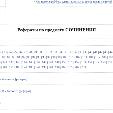
Как помочь ребёнку адаптироваться к школе после каникул?
Рефераты по предмету СОЧИНЕНИЯ
2
|
23
|
24
|
25
|
26
|
27
|
28
|
29
|
30
|
31
|
32
|
33
|
34
|
35
|
36
|
37
|
38
|
39
|
40
|
41
|
42
|
43
|
44
|
88
|
89
|
90
|
91
|
92
|
93
|
94
|
95
|
96
|
97
|
98
|
99
|
100
|
101
|
102
|
103
|
104
|
105
|
106
|
107
0
|
141
|
142
|
143
|
144
|
145
|
146
|
147
|
148
|
149
|
150
|
151
|
152
|
153
|
154
|
155
|
156
|
157
0
|
191
|
192
|
193
|
194
|
195
|
196
|
197
|
198
|
199
|
200
|
201
|
202
|
203
орбленные» (реферат)
 М - Горького (реферат)
)