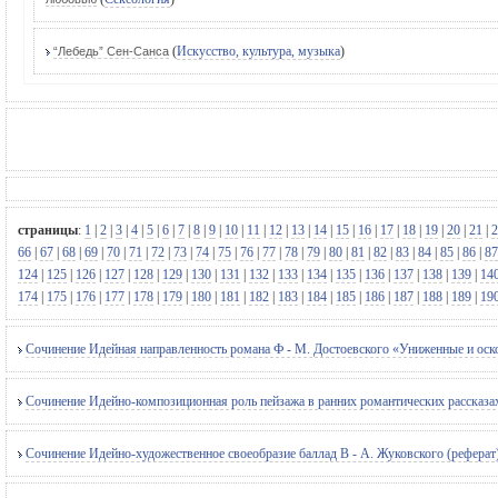
(
Искусство, культура, музыка
)
“Лебедь” Сен-Санса
страницы
:
1
|
2
|
3
|
4
|
5
|
6
|
7
|
8
|
9
|
10
|
11
|
12
|
13
|
14
|
15
|
16
|
17
|
18
|
19
|
20
|
21
|
2
66
|
67
|
68
|
69
|
70
|
71
|
72
|
73
|
74
|
75
|
76
|
77
|
78
|
79
|
80
|
81
|
82
|
83
|
84
|
85
|
86
|
87
124
|
125
|
126
|
127
|
128
|
129
|
130
|
131
|
132
|
133
|
134
|
135
|
136
|
137
|
138
|
139
|
14
174
|
175
|
176
|
177
|
178
|
179
|
180
|
181
|
182
|
183
|
184
|
185
|
186
|
187
|
188
|
189
|
19
Сочинение Идейная направленность романа Ф - М. Достоевского «Униженные и оск
Сочинение Идейно-композиционная роль пейзажа в ранних романтических рассказах
Сочинение Идейно-художественное своеобразие баллад В - А. Жуковского (реферат