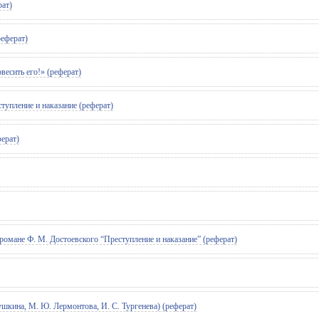
рат)
реферат)
есить его!» (реферат)
тупление и наказание (реферат)
ерат)
романе Ф. М. Достоевского “Преступление и наказание” (реферат)
ушкина, М. Ю. Лермонтова, И. С. Тургенева) (реферат)