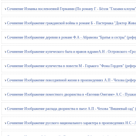
Сочинение Изнанка послевоенной Германии (По роману Г - Бёлля "Глазами клоуна"
Сочинение Изображение гражданской войны в романе Б - Пастернака "Доктор Жива
Сочинение Изображение деревни в романе Ф.А - Абрамова “Братья и сестры” (рефе
Сочинение Изображение купеческого быта и нравов вдрамеА.Н - Островского «Гроз
Сочинение Изображение купечества в повести М - Горького "Фома Гордеев" (рефер
Сочинение Изображение повседневной жизни в произведениях А.П - Чехова (рефер
Сочинение Изображение поместного дворянства в «Евгении Онегине» А.С - Пушкин
Сочинение Изображение распада дворянства в пьесе А.П - Чехова "Вишневый сад" 
Сочинение Изображение русского национального характера в произведениях Н.С - Л