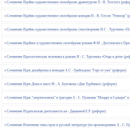
Сочинение Идейно-художественное своеобразие драматургии Л - Н. Толстого (рефе
Сочинение Идейно-художественное своеобразие комедии Н - В. Гоголя "Ревизор" (
Сочинение Идейно-художественное своеобразие стихотворения И.С - Тургенева «Пов
Сочинение Идейное и художественное своеобразие романа Ф.М - Достоевского Прес
Сочинение Идеологическая полемика в романе И - С. Тургенева «Отцы и дети» (реф
Сочинение Идея декабризма в комедии А.С - Грибоедова "Горе от ума" (реферат)
Сочинение Идея Дома в пьесе М - А. Булгакова «Дни Турбиных» (реферат)
Сочинение Идея “сверхчеловека” в трагедии А - С. Пушкина “Моцарт и Сальери” и 
Сочинение Издательская деятельность кн - Дашковой Е.Р. (реферат)
Сочинение Изменение типа героя в русской литературе (по произведениям А - С. П