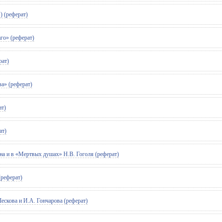
) (реферат)
го» (реферат)
рат)
а» (реферат)
ат)
ат)
а и в «Мертвых душах» Н.В. Гоголя (реферат)
(реферат)
ескова и И.А. Гончарова (реферат)