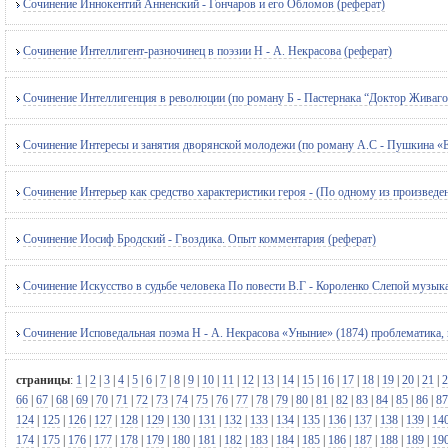
Сочинение Иннокентий Анненский - Гончаров и его Обломов (реферат)
Сочинение Интеллигент-разночинец в поэзии Н - А. Некрасова (реферат)
Сочинение Интеллигенция в революции (по роману Б - Пастернака “Доктор Живаго”
Сочинение Интересы и занятия дворянской молодежи (по роману А.С - Пушкина «Е
Сочинение Интерьер как средство характеристики героя - (По одному из произведен
Сочинение Иосиф Бродский - Гвоздика. Опыт комментария (реферат)
Сочинение Искусство в судьбе человека По повести В.Г - Короленко Слепой музыка
Сочинение Исповедальная поэма Н - А. Некрасова «Уныние» (1874) проблематика, п
страницы
:
1
|
2
|
3
|
4
|
5
|
6
|
7
|
8
|
9
|
10
|
11
|
12
|
13
|
14
|
15
|
16
|
17
|
18
|
19
|
20
|
21
|
2
66
|
67
|
68
|
69
|
70
|
71
|
72
|
73
|
74
|
75
|
76
|
77
|
78
|
79
|
80
|
81
|
82
|
83
|
84
|
85
|
86
|
87
124
|
125
|
126
|
127
|
128
|
129
|
130
|
131
|
132
|
133
|
134
|
135
|
136
|
137
|
138
|
139
|
14
174
|
175
|
176
|
177
|
178
|
179
|
180
|
181
|
182
|
183
|
184
|
185
|
186
|
187
|
188
|
189
|
19