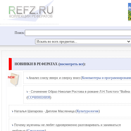
Поиск:
НОВИНКИ В РЕФЕРАТАХ (
посмотреть все
):
(
Компьютеры и программировани
Анализ снизу вверх и сверху вниз
- Сочинение Образ Николая Ростова в романе Л.Н.Толстого "Война 
(
СОЧИНЕНИЯ
)
(
Культурология
)
Наталья Шапарова - Диплом Масленица
Почему мужчины не любят одновременно разговаривать и заниматься
(
Сексология
)
любовью