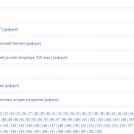
) (реферат)
вгений Онегин») (реферат)
ий русской литературы XIX века.) (реферат)
нт (реферат)
оэтика, история восприятия (реферат)
2
|
23
|
24
|
25
|
26
|
27
|
28
|
29
|
30
|
31
|
32
|
33
|
34
|
35
|
36
|
37
|
38
|
39
|
40
|
41
|
42
|
43
|
44
|
88
|
89
|
90
|
91
|
92
|
93
|
94
|
95
|
96
|
97
|
98
|
99
|
100
|
101
|
102
|
103
|
104
|
105
|
106
|
107
0
|
141
|
142
|
143
|
144
|
145
|
146
|
147
|
148
|
149
|
150
|
151
|
152
|
153
|
154
|
155
|
156
|
157
0
|
191
|
192
|
193
|
194
|
195
|
196
|
197
|
198
|
199
|
200
|
201
|
202
|
203