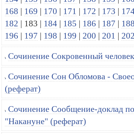
168
|
169
|
170
|
171
|
172
|
173
|
17
182
|
183
|
184
|
185
|
186
|
187
|
18
196
|
197
|
198
|
199
|
200
|
201
|
20
Сочинение Сокровенный человек 
Сочинение Сон Обломова - Своеоб
(реферат)
Сочинение Сообщение-доклад по
"Накануне" (реферат)