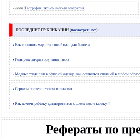
(
География, экономическая география
)
Дели
ПОСЛЕДНИЕ ПУБЛИКАЦИИ (
посмотреть все
):
Как составить маркетинговый план для бизнеса
Роль репетитора в изучении языка
Модные тенденции в офисной одежде, как оставаться стильной в любом образе
Сервисы проверки текста на плагиат
Как помочь ребёнку адаптироваться к школе после каникул?
Рефераты по п