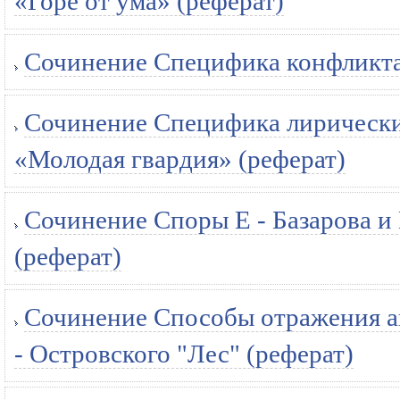
«Горе от ума» (реферат)
Сочинение Специфика конфликта 
Сочинение Специфика лирических
«Молодая гвардия» (реферат)
Сочинение Споры Е - Базарова и 
(реферат)
Сочинение Способы отражения ав
- Островского "Лес" (реферат)