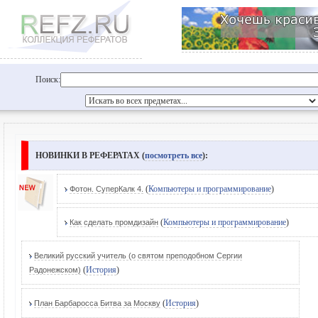
Поиск:
НОВИНКИ В РЕФЕРАТАХ (
посмотреть все
):
(
Компьютеры и программирование
)
Фотон. СуперКалк 4.
(
Компьютеры и программирование
)
Как сделать промдизайн
Великий русский учитель (о святом преподобном Сергии
(
История
)
Радонежском)
(
История
)
План Барбаросса Битва за Москву