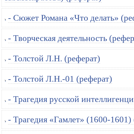
- Сюжет Романа «Что делать» (ре
- Творческая деятельность (рефер
- Толстой Л.Н. (реферат)
- Толстой Л.Н.-01 (реферат)
- Трагедия русской интеллигенции
- Трагедия «Гамлет» (1600-1601) 