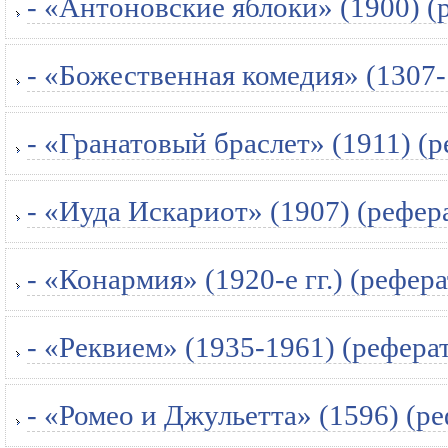
- «Антоновские яблоки» (1900) (
- «Божественная комедия» (1307-
- «Гранатовый браслет» (1911) (р
- «Иуда Искариот» (1907) (рефер
- «Конармия» (1920-е гг.) (рефера
- «Реквием» (1935-1961) (рефера
- «Ромео и Джульетта» (1596) (ре