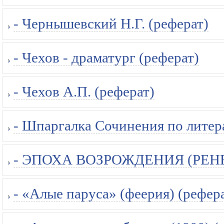
- Чернышевский Н.Г. (реферат)
- Чехов - драматург (реферат)
- Чехов А.П. (реферат)
- Шпаргалка Сочинения по литер
- ЭПОХА ВОЗРОЖДЕНИЯ (РЕНЕ
- «Алые паруса» (феерия) (рефер