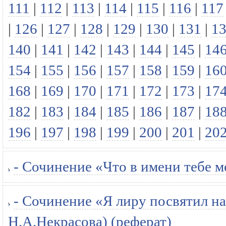
111
|
112
|
113
|
114
|
115
|
116
|
117
|
126
|
127
|
128
|
129
|
130
|
131
|
1
140
|
141
|
142
|
143
|
144
|
145
|
14
154
|
155
|
156
|
157
|
158
|
159
|
16
168
|
169
|
170
|
171
|
172
|
173
|
17
182
|
183
|
184
|
185
|
186
|
187
|
18
196
|
197
|
198
|
199
|
200
|
201
|
20
- Сочинение «Что в имени тебе мо
- Сочинение «Я лиру посвятил на
Н.А.Некрасова) (реферат)