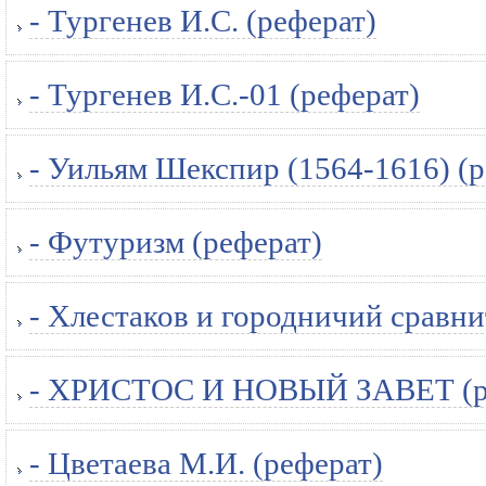
- Тургенев И.С. (реферат)
- Тургенев И.С.-01 (реферат)
- Уильям Шекспир (1564-1616) (р
- Футуризм (реферат)
- Хлестаков и городничий сравни
- ХРИСТОС И НОВЫЙ ЗАВЕТ (р
- Цветаева М.И. (реферат)