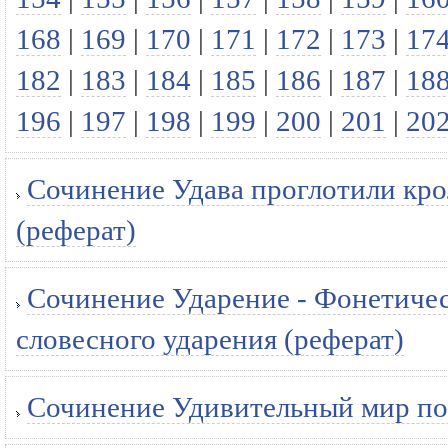
168
|
169
|
170
|
171
|
172
|
173
|
17
182
|
183
|
184
|
185
|
186
|
187
|
18
196
|
197
|
198
|
199
|
200
|
201
|
20
Сочинение Удава проглотили кро
(реферат)
Сочинение Ударение - Фонетичес
словесного ударения (реферат)
Сочинение Удивительный мир поэ