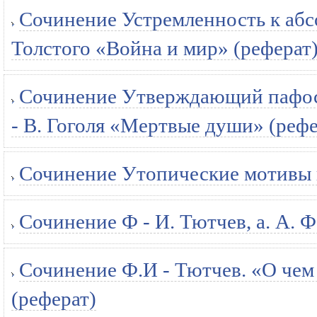
Сочинение Устремленность к абс
Толстого «Война и мир» (реферат
Сочинение Утверждающий пафос, 
- В. Гоголя «Мертвые души» (рефе
Сочинение Утопические мотивы в
Сочинение Ф - И. Тютчев, а. А. Ф
Сочинение Ф.И - Тютчев. «О чем 
(реферат)