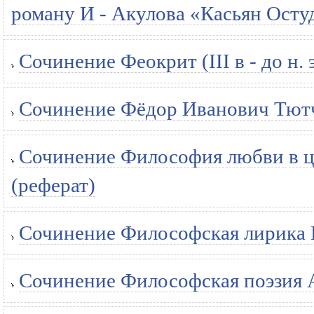
роману И - Акулова «Касьян Осту
Сочинение Феокрит (III в - до н. э
Сочинение Фёдор Иванович Тютче
Сочинение Философия любви в ци
(реферат)
Сочинение Философская лирика Н
Сочинение Философская поэзия А