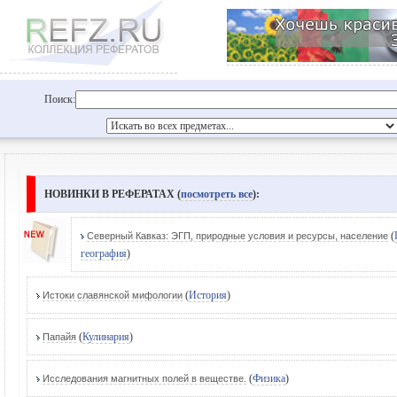
Поиск:
НОВИНКИ В РЕФЕРАТАХ (
посмотреть все
):
(
Северный Кавказ: ЭГП, природные условия и ресурсы, население
география
)
(
История
)
Истоки славянской мифологии
(
Кулинария
)
Папайя
(
Физика
)
Исследования магнитных полей в веществе.