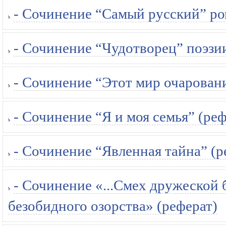
- Сочинение “Самый русский” ро
- Сочинение “Чудотворец” поэзи
- Сочинение “Этот мир очаровани
- Сочинение “Я и моя семья” (реф
- Сочинение “Явленная тайна” (р
- Сочинение «...Смех дружеской 
безобидного озорства» (реферат)