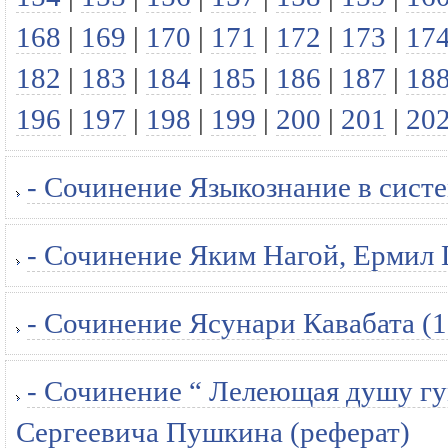
168
|
169
|
170
|
171
|
172
|
173
|
17
182
|
183
|
184
|
185
|
186
|
187
|
18
196
|
197
|
198
|
199
|
200
|
201
|
20
- Сочинение Языкознание в систе
- Сочинение Яким Нагой, Ермил 
- Сочинение Ясунари Кавабата (1
- Сочинение “ Лелеющая душу гум
Сергеевича Пушкина (реферат)