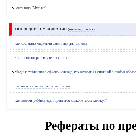
(
Музыка
)
Brutal truth
ПОСЛЕДНИЕ ПУБЛИКАЦИИ (
посмотреть все
):
Как составить маркетинговый план для бизнеса
Роль репетитора в изучении языка
Модные тенденции в офисной одежде, как оставаться стильной в любом образе
Сервисы проверки текста на плагиат
Как помочь ребёнку адаптироваться к школе после каникул?
Рефераты по п