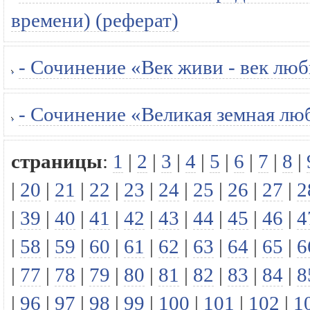
времени) (реферат)
- Сочинение «Век живи - век люб
- Сочинение «Великая земная лю
страницы
:
1
|
2
|
3
|
4
|
5
|
6
|
7
|
8
|
|
20
|
21
|
22
|
23
|
24
|
25
|
26
|
27
|
2
|
39
|
40
|
41
|
42
|
43
|
44
|
45
|
46
|
4
|
58
|
59
|
60
|
61
|
62
|
63
|
64
|
65
|
6
|
77
|
78
|
79
|
80
|
81
|
82
|
83
|
84
|
8
|
96
|
97
|
98
|
99
|
100
|
101
|
102
|
1