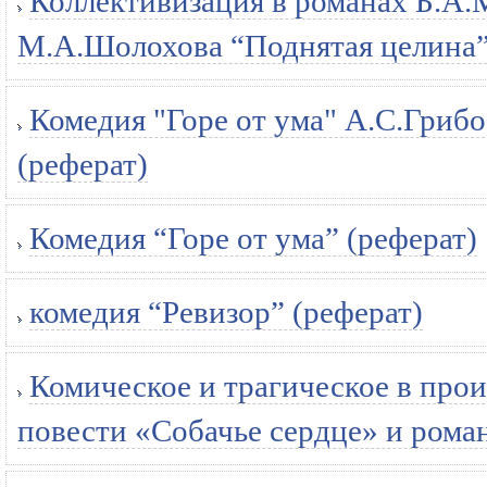
Коллективизация в романах Б.А.
М.А.Шолохова “Поднятая целина”
Комедия "Горе от ума" А.С.Грибо
(реферат)
Комедия “Горе от ума” (реферат)
комедия “Ревизор” (реферат)
Комическое и трагическое в прои
повести «Собачье сердце» и рома