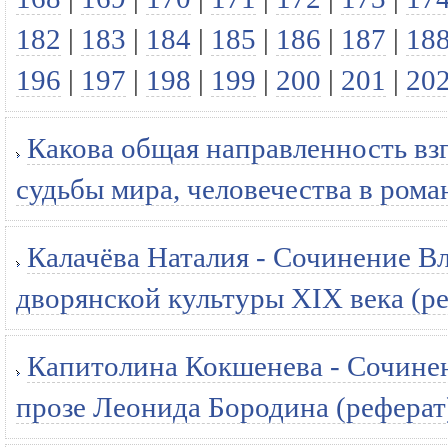
182
|
183
|
184
|
185
|
186
|
187
|
18
196
|
197
|
198
|
199
|
200
|
201
|
20
Какова общая направленность вз
судьбы мира, человечества в рома
Калачёва Наталия - Сочинение В
дворянской культуры XIX века (р
Капитолина Кокшенева - Сочине
прозе Леонида Бородина (реферат