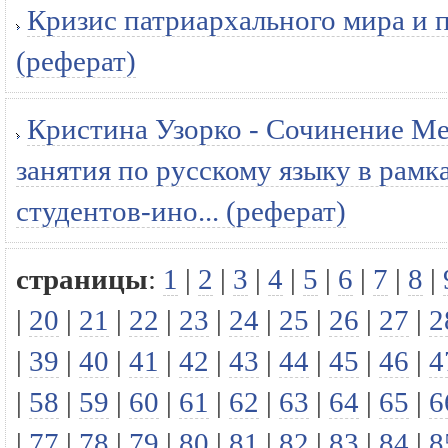
Кризис патриархального мира и п
(реферат)
Кристина Узорко - Сочинение М
занятия по русскому языку в рамк
студентов-ино... (реферат)
страницы
:
1
|
2
|
3
|
4
|
5
|
6
|
7
|
8
|
|
20
|
21
|
22
|
23
|
24
|
25
|
26
|
27
|
2
|
39
|
40
|
41
|
42
|
43
|
44
|
45
|
46
|
4
|
58
|
59
|
60
|
61
|
62
|
63
|
64
|
65
|
6
|
77
|
78
|
79
|
80
|
81
|
82
|
83
|
84
|
8