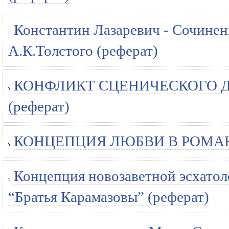
Константин Лазаревич - Сочинени
А.К.Толстого (реферат)
КОНФЛИКТ СЦЕНИЧЕСКОГО Д
(реферат)
КОНЦЕПЦИЯ ЛЮБВИ В РОМАНЕ
Концепция новозаветной эсхатол
“Братья Карамазовы” (реферат)