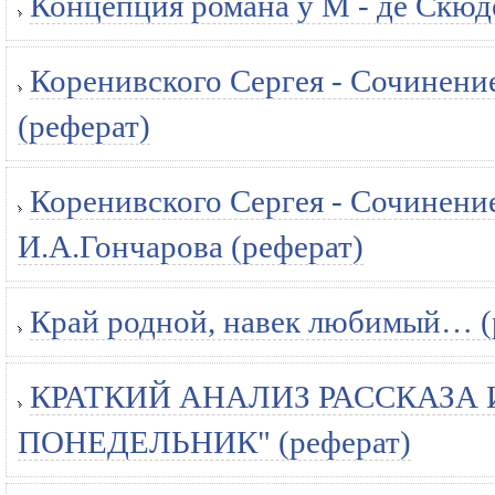
Концепция романа у М - де Скюд
Коренивского Сергея - Сочинени
(реферат)
Коренивского Сергея - Сочинени
И.А.Гончарова (реферат)
Край родной, навек любимый… (
КРАТКИЙ АНАЛИЗ РАССКАЗА 
ПОНЕДЕЛЬНИК" (реферат)