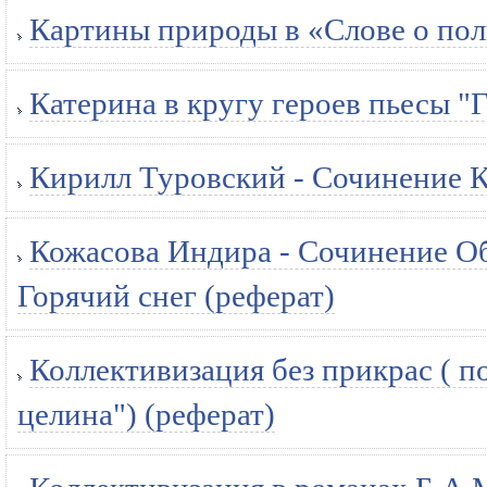
Картины природы в «Слове о пол
Катерина в кругу героев пьесы "Г
Кирилл Туровский - Сочинение К
Кожасова Индира - Сочинение Об
Горячий снег (реферат)
Коллективизация без прикрас ( 
целина") (реферат)