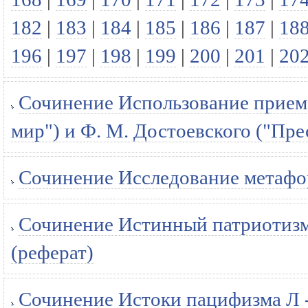
182
|
183
|
184
|
185
|
186
|
187
|
18
196
|
197
|
198
|
199
|
200
|
201
|
20
Сочинение Использование приема 
мир") и Ф. М. Достоевского ("Пре
Сочинение Исследование метафор
Сочинение Истинный патриотизм 
(реферат)
Сочинение Истоки пацифизма Л -