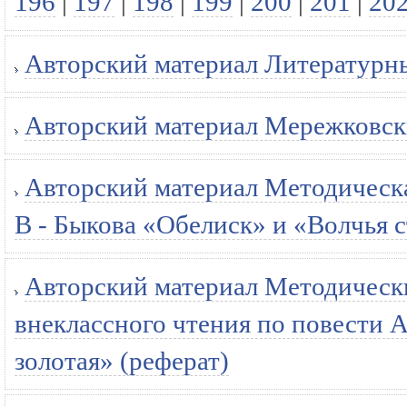
196
|
197
|
198
|
199
|
200
|
201
|
20
Авторский материал Литературные
Авторский материал Мережковски
Авторский материал Методическа
В - Быкова «Обелиск» и «Волчья с
Авторский материал Методическ
внеклассного чтения по повести 
золотая» (реферат)