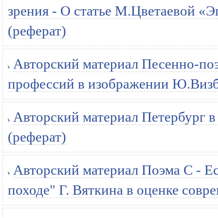
зрения - О статье М.Цветаевой «
(реферат)
Авторский материал Песенно-поэ
профессий в изображении Ю.Визб
Авторский материал Петербург в
(реферат)
Авторский материал Поэма С - Е
походе" Г. Вяткина в оценке совр