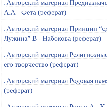
Авторский материал Предназначе
А.А - Фета (реферат)
Авторский материал Принцип “сд
Лужина” В - Набокова (реферат)
Авторский материал Религиозные
его творчество (реферат)
Авторский материал Родовая памя
(реферат)
Авторский материал Роман А - К.