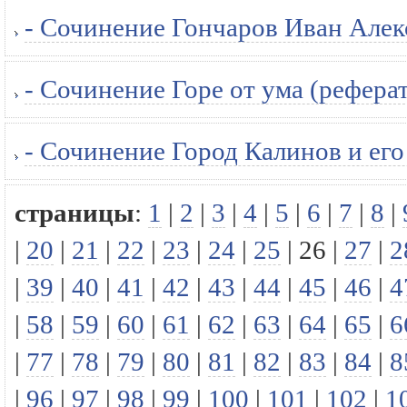
- Сочинение Гончаров Иван Алек
- Сочинение Горе от ума (реферат
- Сочинение Город Калинов и его
страницы
:
1
|
2
|
3
|
4
|
5
|
6
|
7
|
8
|
|
20
|
21
|
22
|
23
|
24
|
25
|
26
|
27
|
2
|
39
|
40
|
41
|
42
|
43
|
44
|
45
|
46
|
4
|
58
|
59
|
60
|
61
|
62
|
63
|
64
|
65
|
6
|
77
|
78
|
79
|
80
|
81
|
82
|
83
|
84
|
8
|
96
|
97
|
98
|
99
|
100
|
101
|
102
|
1