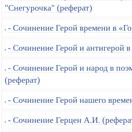
"Снегурочка" (реферат)
- Сочинение Герой времени в «Го
- Сочинение Герой и антигерой в
- Сочинение Герой и народ в поэ
(реферат)
- Сочинение Герой нашего време
- Сочинение Герцен А.И. (рефера