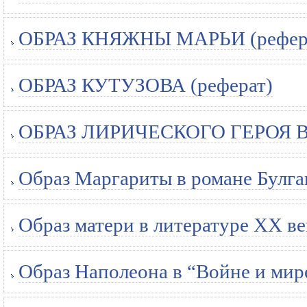
ОБРАЗ КНЯЖНЫ МАРЬИ (рефер
ОБРАЗ КУТУЗОВА (реферат)
ОБРАЗ ЛИРИЧЕСКОГО ГЕРОЯ В 
Образ Маргариты в романе Булга
Образ матери в литературе XX ве
Образ Наполеона в “Войне и мире