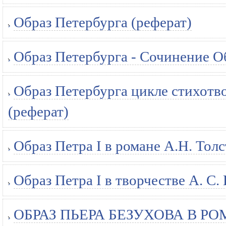
Образ Петербурга (реферат)
Образ Петербурга - Сочинение О
Образ Петербурга цикле стихотв
(реферат)
Образ Петра I в романе А.Н. Толс
Образ Петра I в творчестве А. С
ОБРАЗ ПЬЕРА БЕЗУХОВА В РО