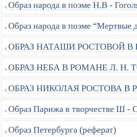
Образ народа в поэме Н.В - Гого
Образ народа в поэме “Мертвые 
ОБРАЗ НАТАШИ РОСТОВОЙ В Р
ОБРАЗ НЕБА В РОМАНЕ Л. Н. 
ОБРАЗ НИКОЛАЯ РОСТОВА В РО
Образ Парижа в творчестве Ш - С
Образ Петербурга (реферат)