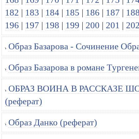
182
|
183
|
184
|
185
|
186
|
187
|
18
196
|
197
|
198
|
199
|
200
|
201
|
20
Образ Базарова - Сочинение Обра
Образ Базарова в романе Тургене
ОБРАЗ ВОИНА В РАССКАЗЕ Ш
(реферат)
Образ Данко (реферат)