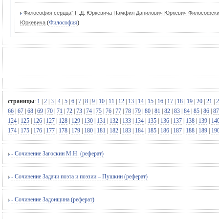
Философия сердца” П.Д. Юркевича Памфил Данилович Юркевич Философские
(
Философия
)
Юркевича
страницы
:
1
|
2
|
3
|
4
|
5
|
6
|
7
|
8
|
9
|
10
|
11
|
12
|
13
|
14
|
15
|
16
|
17
|
18
|
19
|
20
|
21
|
2
66
|
67
|
68
|
69
|
70
|
71
|
72
|
73
|
74
|
75
|
76
|
77
|
78
|
79
|
80
|
81
|
82
|
83
|
84
|
85
|
86
|
87
124
|
125
|
126
|
127
|
128
|
129
|
130
|
131
|
132
|
133
|
134
|
135
|
136
|
137
|
138
|
139
|
14
174
|
175
|
176
|
177
|
178
|
179
|
180
|
181
|
182
|
183
|
184
|
185
|
186
|
187
|
188
|
189
|
19
- Сочинение Загоскин М.Н. (реферат)
- Сочинение Задачи поэта и поэзии – Пушкин (реферат)
- Сочинение Задонщина (реферат)