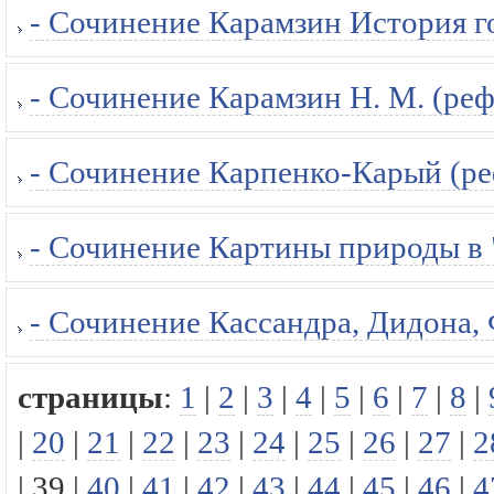
- Сочинение Карамзин История го
- Сочинение Карамзин Н. М. (реф
- Сочинение Карпенко-Карый (ре
- Сочинение Картины природы в 
- Сочинение Кассандра, Дидона, 
страницы
:
1
|
2
|
3
|
4
|
5
|
6
|
7
|
8
|
|
20
|
21
|
22
|
23
|
24
|
25
|
26
|
27
|
2
|
39
|
40
|
41
|
42
|
43
|
44
|
45
|
46
|
4