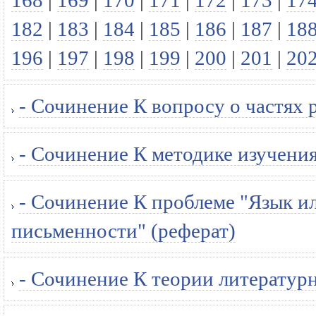
168
|
169
|
170
|
171
|
172
|
173
|
17
182
|
183
|
184
|
185
|
186
|
187
|
18
196
|
197
|
198
|
199
|
200
|
201
|
20
- Сочинение К вопросу о частях 
- Сочинение К методике изучения
- Сочинение К проблеме "Язык ил
письменности" (реферат)
- Сочинение К теории литературн