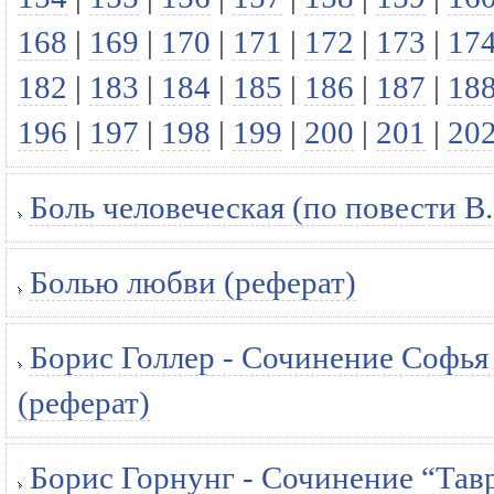
168
|
169
|
170
|
171
|
172
|
173
|
17
182
|
183
|
184
|
185
|
186
|
187
|
18
196
|
197
|
198
|
199
|
200
|
201
|
20
Боль человеческая (по повести В
Болью любви (реферат)
Борис Голлер - Сочинение Софья 
(реферат)
Борис Горнунг - Сочинение “Тав