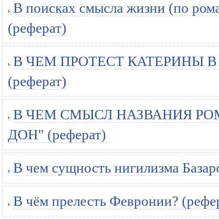
В поисках смысла жизни (по рома
(реферат)
В ЧЕМ ПРОТЕСТ КАТЕРИНЫ В
(реферат)
В ЧЕМ СМЫСЛ НАЗВАНИЯ РО
ДОН" (реферат)
В чем сущность нигилизма Базар
В чём прелесть Февронии? (рефе