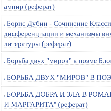
ампир (реферат)
Борис Дубин - Сочинение Классич
дифференциации и механизмы вну
литературы (реферат)
Борьба двух "миров" в поэме Бло
БОРЬБА ДВУХ "МИРОВ" В ПОЭ
БОРЬБА ДОБРА И ЗЛА В РОМ
И МАРГАРИТА'' (реферат)