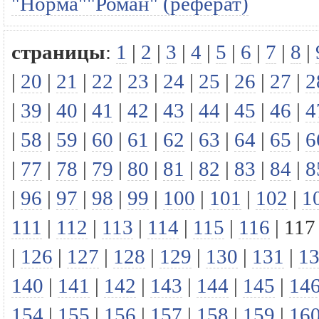
"Норма""Роман" (реферат)
страницы
:
1
|
2
|
3
|
4
|
5
|
6
|
7
|
8
|
|
20
|
21
|
22
|
23
|
24
|
25
|
26
|
27
|
2
|
39
|
40
|
41
|
42
|
43
|
44
|
45
|
46
|
4
|
58
|
59
|
60
|
61
|
62
|
63
|
64
|
65
|
6
|
77
|
78
|
79
|
80
|
81
|
82
|
83
|
84
|
8
|
96
|
97
|
98
|
99
|
100
|
101
|
102
|
1
111
|
112
|
113
|
114
|
115
|
116
|
117
|
126
|
127
|
128
|
129
|
130
|
131
|
1
140
|
141
|
142
|
143
|
144
|
145
|
14
154
|
155
|
156
|
157
|
158
|
159
|
16