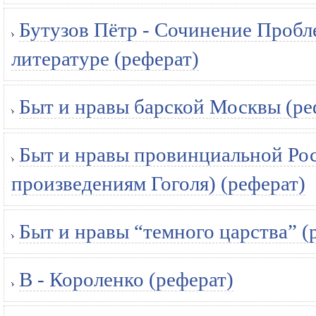
Бутузов Пётр - Сочинение Пробл
литературе (реферат)
Быт и нравы барской Москвы (ре
Быт и нравы провинциальной Рос
произведениям Гоголя) (реферат)
Быт и нравы “темного царства” (
В - Короленко (реферат)