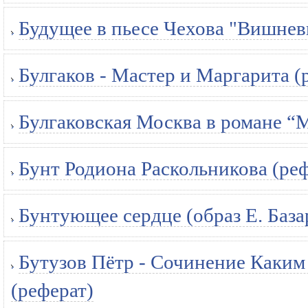
Будущее в пьесе Чехова "Вишнев
Булгаков - Мастер и Маргарита (
Булгаковская Москва в романе “
Бунт Родиона Раскольникова (ре
Бунтующее сердце (образ Е. База
Бутузов Пётр - Сочинение Каким я
(реферат)