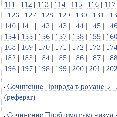
111
|
112
|
113
|
114
|
115
|
116
|
117
|
126
|
127
|
128
|
129
|
130
|
131
|
1
140
|
141
|
142
|
143
|
144
|
145
|
14
154
|
155
|
156
|
157
|
158
|
159
|
16
168
|
169
|
170
|
171
|
172
|
173
|
17
182
|
183
|
184
|
185
|
186
|
187
|
18
196
|
197
|
198
|
199
|
200
|
201
|
20
Сочинение Природа в романе Б -
(реферат)
Сочинение Проблема гуманизма в