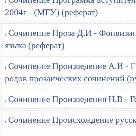
2004г - (МГУ) (реферат)
Сочинение Проза Д.И - Фонвизин
языка (реферат)
Сочинение Произведение А.И - Г
родов прозаических сочинений (ру
Сочинение Произведения Н.В - Го
Сочинение Происхождение русск