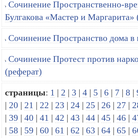
Сочинение Пространственно-врем
Булгакова «Мастер и Маргарита» 
Сочинение Пространство дома в 
Сочинение Протест против нарко
(реферат)
страницы
:
1
|
2
|
3
|
4
|
5
|
6
|
7
|
8
|
|
20
|
21
|
22
|
23
|
24
|
25
|
26
|
27
|
2
|
39
|
40
|
41
|
42
|
43
|
44
|
45
|
46
|
4
|
58
|
59
|
60
|
61
|
62
|
63
|
64
|
65
|
6