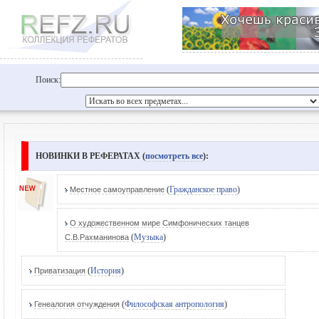
Поиск:
НОВИНКИ В РЕФЕРАТАХ (
посмотреть все
):
(
Гражданское право
)
Местное самоуправление
О художественном мире Симфонических танцев
(
Музыка
)
С.В.Рахманинова
(
История
)
Приватизация
(
Философская антропология
)
Генеалогия отчуждения