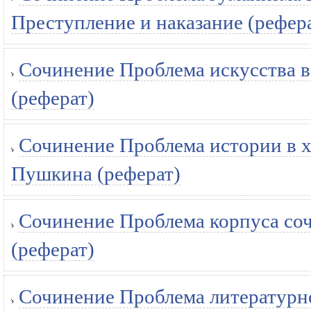
Преступление и наказание (рефер
Сочинение Проблема искусства в
(реферат)
Сочинение Проблема истории в х
Пушкина (реферат)
Сочинение Проблема корпуса соч
(реферат)
Сочинение Проблема литературно