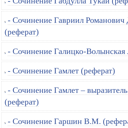
- Сочинение Габдулла Тукай (реф
- Сочинение Гавриил Романович 
(реферат)
- Сочинение Галицко-Волынская 
- Сочинение Гамлет (реферат)
- Сочинение Гамлет – выразитель
(реферат)
- Сочинение Гаршин В.М. (рефер