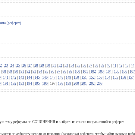
ита (реферат)
2
|
23
|
24
|
25
|
26
|
27
|
28
|
29
|
30
|
31
|
32
|
33
|
34
|
35
|
36
|
37
|
38
|
39
|
40
|
41
|
42
|
43
|
44
|
88
|
89
|
90
|
91
|
92
|
93
|
94
|
95
|
96
|
97
|
98
|
99
|
100
|
101
|
102
|
103
|
104
|
105
|
106
|
107
0
|
141
|
142
|
143
|
144
|
145
|
146
|
147
|
148
|
149
|
150
|
151
|
152
|
153
|
154
|
155
|
156
|
157
0
|
191
|
192
|
193
|
194
|
195
|
196
|
197
|
198
|
199
|
200
|
201
|
202
|
203
ующую тему реферата по СОЧИНЕНИЯ и выбрать из списка понравившийся реферат.
уются по алфавиту исходя из названия (заголовка) реферата, чтобы найти нужную рабо