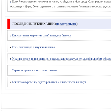
Если Рюрик сделал только шаг на юг, из Ладоги в Новгород, Олег решил про
Аскольда и Дира, Олег сделал его стольным городом, "матерью городам русск
ПОСЛЕДНИЕ ПУБЛИКАЦИИ (
посмотреть все
):
Как составить маркетинговый план для бизнеса
Роль репетитора в изучении языка
Модные тенденции в офисной одежде, как оставаться стильной в любом образе
Сервисы проверки текста на плагиат
Как помочь ребёнку адаптироваться к школе после каникул?