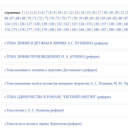
страницы
:
1
|
2
|
3
|
4
|
5
|
6
|
7
|
8
|
9
|
10
|
11
|
12
|
13
|
14
|
15
|
16
|
17
|
18
|
19
|
20
|
21
|
2
66
|
67
|
68
|
69
|
70
|
71
|
72
|
73
|
74
|
75
|
76
|
77
|
78
|
79
|
80
|
81
|
82
|
83
|
84
|
85
|
86
|
87
124
|
125
|
126
|
127
|
128
|
129
|
130
|
131
|
132
|
133
|
134
|
135
|
136
|
137
|
138
|
139
|
14
174
|
175
|
176
|
177
|
178
|
179
|
180
|
181
|
182
|
183
|
184
|
185
|
186
|
187
|
188
|
189
|
19
ТЕМА ЛЮБВИ И ДРУЖБЫ В ЛИРИКЕ А.С. ПУШКИНА (реферат)
ТЕМА ЛЮБВИ ПРОИЗВЕДЕНИЯХ И. А. БУНИНА (реферат)
Тема маленького человека в трактовке Достоевского (реферат)
Тема назначения поэта и поэзии (на материале творчества А. С. Пушкина, М. Ю. Ле
ТЕМА ОДИНОЧЕСТВА В РОМАНЕ “ЕВГЕНИЙ ОНЕГИН” (реферат)
Тема поэзии у А. С. Пушкина (реферат)
Тема поэта и поэзии в лирике Лермонтова (реферат)