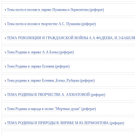
Тема поэта и поэзии в лирике Пушкина и Лермонтова (реферат)
Тема поэта и поэзии в творчестве А.С. Пушкина (реферат)
ТЕМА РЕВОЛЮЦИИ И ГРАЖДАНСКОЙ ВОЙНЫ А.А.ФАДЕЕВА, И.Э.БАБЕЛЯ, Б
Тема Родины в лирике А.А.Блока (реферат)
Тема Родины в лирике Есенина (реферат)
Тема родины в лирике Есенина ,Блока ,Рубцова (реферат)
ТЕМА РОДИНЫ В ТВОРЧЕСТВЕ А. АХМАТОВОЙ (реферат)
Тема Родины и народа в поэме "Мертвые души" (реферат)
ТЕМА РОДИНЫ И ПРИРОДЫ В ЛИРИКЕ М.Ю.ЛЕРМОНТОВА (реферат)