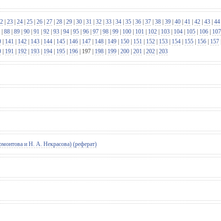
2
|
23
|
24
|
25
|
26
|
27
|
28
|
29
|
30
|
31
|
32
|
33
|
34
|
35
|
36
|
37
|
38
|
39
|
40
|
41
|
42
|
43
|
44
|
88
|
89
|
90
|
91
|
92
|
93
|
94
|
95
|
96
|
97
|
98
|
99
|
100
|
101
|
102
|
103
|
104
|
105
|
106
|
107
0
|
141
|
142
|
143
|
144
|
145
|
146
|
147
|
148
|
149
|
150
|
151
|
152
|
153
|
154
|
155
|
156
|
157
0
|
191
|
192
|
193
|
194
|
195
|
196
|
197
|
198
|
199
|
200
|
201
|
202
|
203
рмонтова и Н. А. Некрасова) (реферат)