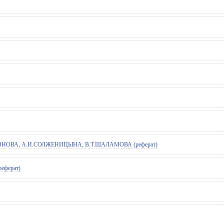
ОВА, А.И.СОЛЖЕНИЦЫНА, В.Т.ШАЛАМОВА (реферат)
реферат)