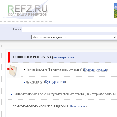
Поиск:
НОВИНКИ В РЕФЕРАТАХ (
посмотреть все
):
(
История техники
)
Научный подвиг "Ньютона электричества"
(
Культурология
)
Мумии живут
Синтагматическое членение художественного текста (на материале романа Г
(
Психология
)
ПСИХОПАТОЛОГИЧЕСКИЕ СИНДРОМЫ