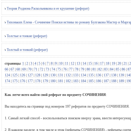
Теория Родиона Раскольникова и ее крушение (реферат)
Тихоньких Елена - Сочинение Поиски истины по роману Булгакова Мастер и Маргар
Толстые и тонкие (реферат)
Толстый и тонкий (реферат)
страницы
:
1
|
2
|
3
|
4
|
5
|
6
|
7
|
8
|
9
|
10
|
11
|
12
|
13
|
14
|
15
|
16
|
17
|
18
|
19
|
20
|
21
|
2
66
|
67
|
68
|
69
|
70
|
71
|
72
|
73
|
74
|
75
|
76
|
77
|
78
|
79
|
80
|
81
|
82
|
83
|
84
|
85
|
86
|
87
124
|
125
|
126
|
127
|
128
|
129
|
130
|
131
|
132
|
133
|
134
|
135
|
136
|
137
|
138
|
139
|
14
174
|
175
|
176
|
177
|
178
|
179
|
180
|
181
|
182
|
183
|
184
|
185
|
186
|
187
|
188
|
189
|
19
Как легче всего найти свой реферат по предмету СОЧИНЕНИЯ
:
Вы находитесь на странице под номером 197 рефератов по предмету СОЧИНЕНИЯ.
1. Самый легкий способ - воспользоваться поиском вверху эрана, ввести интерес
2. В каждом разделе, в том числе и этом (рефераты СОЧИНЕНИЯ) - рефераты сортир