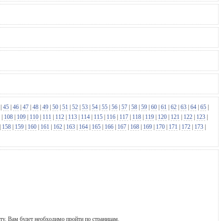
|
45
|
46
|
47
|
48
|
49
|
50
|
51
|
52
|
53
|
54
|
55
|
56
|
57
|
58
|
59
|
60
|
61
|
62
|
63
|
64
|
65
|
|
108
|
109
|
110
|
111
|
112
|
113
|
114
|
115
|
116
|
117
|
118
|
119
|
120
|
121
|
122
|
123
|
|
158
|
159
|
160
|
161
|
162
|
163
|
164
|
165
|
166
|
167
|
168
|
169
|
170
|
171
|
172
|
173
|
ту, Вам будет необходимо пройти по страницам.