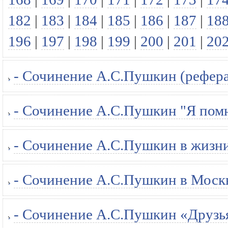
182
|
183
|
184
|
185
|
186
|
187
|
18
196
|
197
|
198
|
199
|
200
|
201
|
20
- Сочинение А.С.Пушкин (рефера
- Сочинение А.С.Пушкин "Я помн
- Сочинение А.С.Пушкин в жизни
- Сочинение А.С.Пушкин в Москв
- Сочинение А.С.Пушкин «Друзья