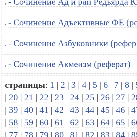
- Сочинение Ад и рай Редьярда К
- Сочинение Адъективные ФЕ (р
- Сочинение Азбуковники (рефер
- Сочинение Акмеизм (реферат)
страницы
:
1
|
2
|
3
|
4
|
5
|
6
|
7
|
8
|
|
20
|
21
|
22
|
23
|
24
|
25
|
26
|
27
|
2
|
39
|
40
|
41
|
42
|
43
|
44
|
45
|
46
|
4
|
58
|
59
|
60
|
61
|
62
|
63
|
64
|
65
|
6
|
77
|
78
|
79
|
80
|
81
|
82
|
83
|
84
|
8