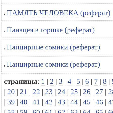
ПАМЯТЬ ЧЕЛОВЕКА (реферат)
Панацея в горшке (реферат)
Панцирные сомики (реферат)
Панцирные сомики (реферат)
страницы
:
1
|
2
|
3
|
4
|
5
|
6
|
7
|
8
|
|
20
|
21
|
22
|
23
|
24
|
25
|
26
|
27
|
2
|
39
|
40
|
41
|
42
|
43
|
44
|
45
|
46
|
4
|
58
|
59
|
60
|
61
|
62
|
63
|
64
|
65
|
6