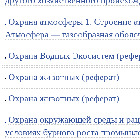
другого хозяйственного происхож
Охрана атмосферы 1. Строение а
Атмосфера — газообразная оболоч
Охрана Водных Экосистем (рефе
Охрана животных (реферат)
Охрана животных (реферат)
Охрана окружающей среды и раци
условиях бурного роста промышле