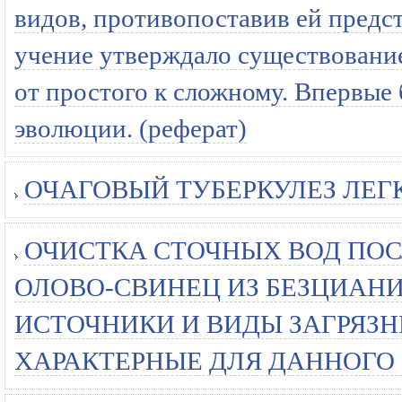
видов, противопоставив ей предс
учение утверждало существование
от простого к сложному. Впервые
эволюции. (реферат)
ОЧАГОВЫЙ ТУБЕРКУЛЕЗ ЛЕГКИ
ОЧИСТКА СТОЧНЫХ ВОД ПО
ОЛОВО-СВИНЕЦ ИЗ БЕЗЦИАН
ИСТОЧНИКИ И ВИДЫ ЗАГРЯЗ
ХАРАКТЕРНЫЕ ДЛЯ ДАННОГО П