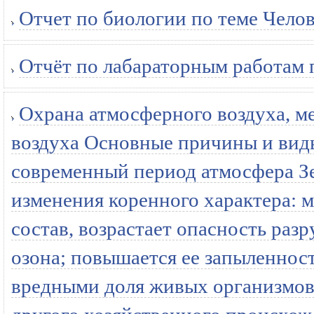
Отчет по биологии по теме Челов
Отчёт по лабараторным работам п
Охрана атмосферного воздуха, м
воздуха Основные причины и виды
современный период атмосфера З
изменения коренного характера: 
состав, возрастает опасность ра
озона; повышается ее запыленно
вредными доля живых организмов