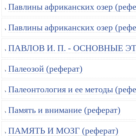
Павлины африканских озер (рефе
Павлины африканских озер (рефе
ПАВЛОВ И. П. - ОСНОВНЫЕ ЭТ
Палеозой (реферат)
Палеонтология и ее методы (рефе
Память и внимание (реферат)
ПАМЯТЬ И МОЗГ (реферат)