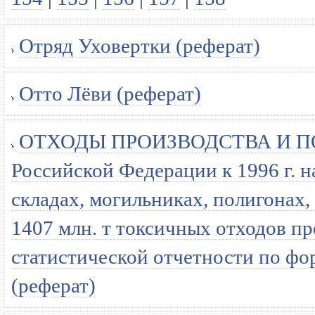
Отряд Уховертки (реферат)
Отто Лёви (реферат)
ОТХОДЫ ПРОИЗВОДСТВА И ПО
Российской Федерации к 1996 г. н
складах, могильниках, полигонах,
1407 млн. т токсичных отходов п
статистической отчетности по фо
(реферат)