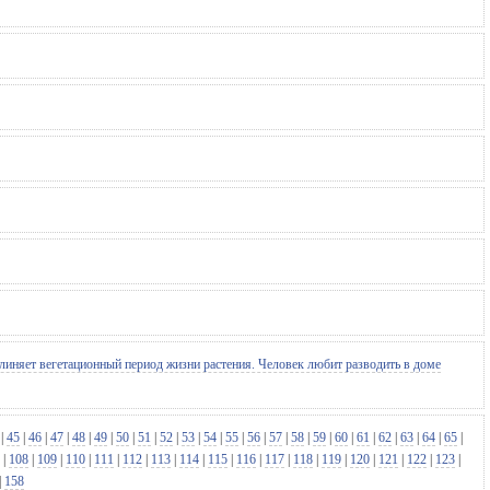
иняет вегетационный период жизни растения. Человек любит разводить в доме
|
45
|
46
|
47
|
48
|
49
|
50
|
51
|
52
|
53
|
54
|
55
|
56
|
57
|
58
|
59
|
60
|
61
|
62
|
63
|
64
|
65
|
|
108
|
109
|
110
|
111
|
112
|
113
|
114
|
115
|
116
|
117
|
118
|
119
|
120
|
121
|
122
|
123
|
|
158