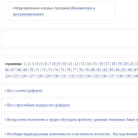
(
Компьютеры и
Моделирование игровых программ
программирование
)
страницы
:
1
|
2
|
3
|
4
|
5
|
6
|
7
|
8
|
9
|
10
|
11
|
12
|
13
|
14
|
15
|
16
|
17
|
18
|
19
|
20
|
21
|
2
66
|
67
|
68
|
69
|
70
|
71
|
72
|
73
|
74
|
75
|
76
|
77
|
78
|
79
|
80
|
81
|
82
|
83
|
84
|
85
|
86
|
87
124
|
125
|
126
|
127
|
128
|
129
|
130
|
131
|
132
|
133
|
134
|
135
|
136
|
137
|
138
|
139
|
14
Все о клетке (реферат)
Все о простейших водорослях (реферат)
Всегда очень болезненно и трудно обсуждать проблему хранения топливных баков п
Всеобщая индивидуальная изменчивость и численность потомства . Наследственная