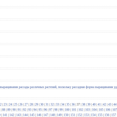
 выращивания рассады различных растений, поскольку рассадная форма выращивания удл
2
|
23
|
24
|
25
|
26
|
27
|
28
|
29
|
30
|
31
|
32
|
33
|
34
|
35
|
36
|
37
|
38
|
39
|
40
|
41
|
42
|
43
|
44
|
88
|
89
|
90
|
91
|
92
|
93
|
94
|
95
|
96
|
97
|
98
|
99
|
100
|
101
|
102
|
103
|
104
|
105
|
106
|
107
0
|
141
|
142
|
143
|
144
|
145
|
146
|
147
|
148
|
149
|
150
|
151
|
152
|
153
|
154
|
155
|
156
|
157