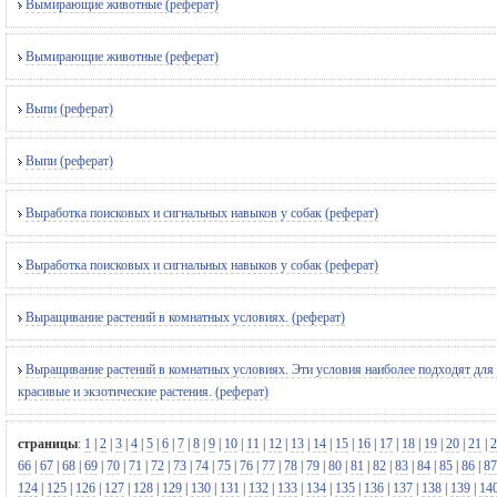
Вымирающие животные (реферат)
Вымирающие животные (реферат)
Выпи (реферат)
Выпи (реферат)
Выработка поисковых и сигнальных навыков у собак (реферат)
Выработка поисковых и сигнальных навыков у собак (реферат)
Выращивание растений в комнатных условиях. (реферат)
Выращивание растений в комнатных условиях. Эти условия наиболее подходят для
красивые и экзотические растения. (реферат)
страницы
:
1
|
2
|
3
|
4
|
5
|
6
|
7
|
8
|
9
|
10
|
11
|
12
|
13
|
14
|
15
|
16
|
17
|
18
|
19
|
20
|
21
|
2
66
|
67
|
68
|
69
|
70
|
71
|
72
|
73
|
74
|
75
|
76
|
77
|
78
|
79
|
80
|
81
|
82
|
83
|
84
|
85
|
86
|
87
124
|
125
|
126
|
127
|
128
|
129
|
130
|
131
|
132
|
133
|
134
|
135
|
136
|
137
|
138
|
139
|
14