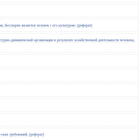
бесспорно является человек с его культурою. (реферат)
урно-динамической организации в результате хозяйственной деятельности человека,
ских требований. (реферат)