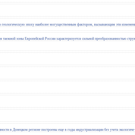
геологическую эпоху наиболее могущественным фактором, вызывающим эти изменения, 
таежной зоны Европейской России характеризуется сильной преобразованностью структ
сти в Донецком регионе построены еще в годы индустриализации без учета экологиче¬