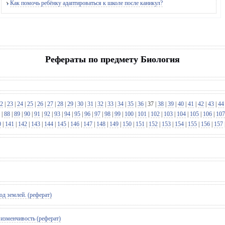
Как помочь ребёнку адаптироваться к школе после каникул?
Рефераты по предмету Биология
2
|
23
|
24
|
25
|
26
|
27
|
28
|
29
|
30
|
31
|
32
|
33
|
34
|
35
|
36
|
37
|
38
|
39
|
40
|
41
|
42
|
43
|
44
|
88
|
89
|
90
|
91
|
92
|
93
|
94
|
95
|
96
|
97
|
98
|
99
|
100
|
101
|
102
|
103
|
104
|
105
|
106
|
107
0
|
141
|
142
|
143
|
144
|
145
|
146
|
147
|
148
|
149
|
150
|
151
|
152
|
153
|
154
|
155
|
156
|
157
од землей. (реферат)
 изменчивость (реферат)