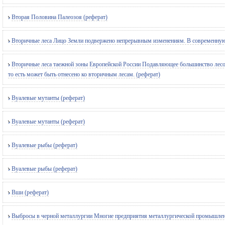
Вторая Половина Палеозоя (реферат)
Вторичные леса Лицо Земли подвержено непрерывным изменениям. В современную 
Вторичные леса таежной зоны Европейской России Подавляющее большинство лесов 
то есть может быть отнесено ко вторичным лесам. (реферат)
Вуалевые мутанты (реферат)
Вуалевые мутанты (реферат)
Вуалевые рыбы (реферат)
Вуалевые рыбы (реферат)
Вши (реферат)
Выбросы в черной металлургии Многие предприятия металлургической промышленно