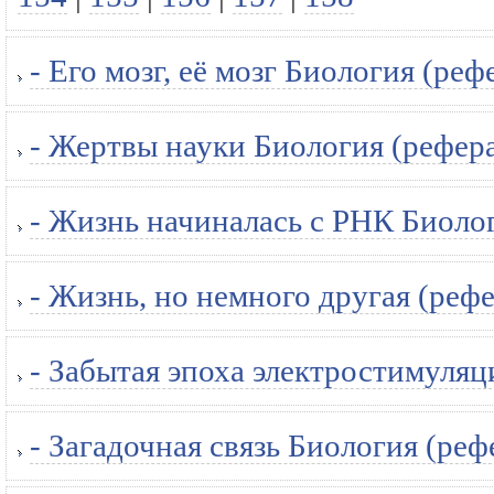
- Его мозг, её мозг Биология (реф
- Жертвы науки Биология (рефера
- Жизнь начиналась с РНК Биолог
- Жизнь, но немного другая (рефе
- Забытая эпоха электростимуляц
- Загадочная связь Биология (реф