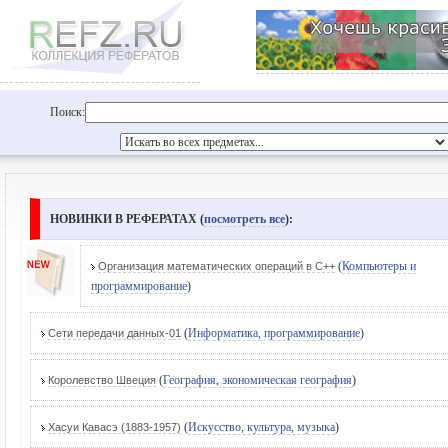
Поиск:
НОВИНКИ В РЕФЕРАТАХ (
посмотреть все
):
(
Компьютеры и
Организация математических операций в С++
программирование
)
(
Информатика, программирование
)
Сети передачи данных-01
(
География, экономическая география
)
Королевство Швеция
(
Искусство, культура, музыка
)
Хасуи Кавасэ (1883-1957)