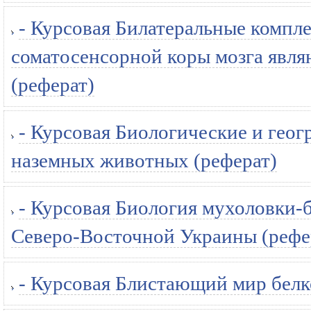
- Курсовая Билатеральные компл
соматосенсорной коры мозга явля
(реферат)
- Курсовая Биологические и гео
наземных животных (реферат)
- Курсовая Биология мухоловки-
Северо-Восточной Украины (рефе
- Курсовая Блистающий мир белк