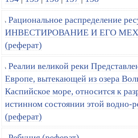
Рациональное распределение 
ИНВЕСТИРОВАНИЕ И ЕГО МЕХАН
(реферат)
Реалии великой реки Представлен
Европе, вытекающей из озера Вол
Каспийское море, относится к раз
истинном состоянии этой водно-р
(реферат)
Ребуция (реферат)