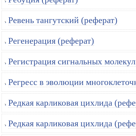
Ревень тангутский (реферат)
Регенерация (реферат)
Регистрация сигнальных молекул
Регресс в эволюции многоклеточ
Редкая карликовая цихлида (рефе
Редкая карликовая цихлида (рефе