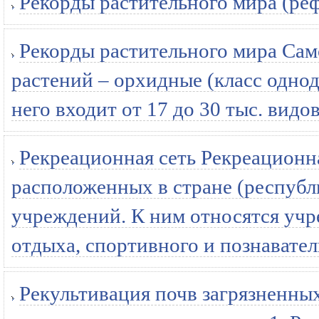
Рекорды растительного мира (ре
Рекорды растительного мира Сам
растений – орхидные (класс однод
него входит от 17 до 30 тыс. видов
Рекреационная сеть Рекреационна
расположенных в стране (республ
учреждений. К ним относятся учр
отдыха, спортивного и познавател
Рекультивация почв загрязненн