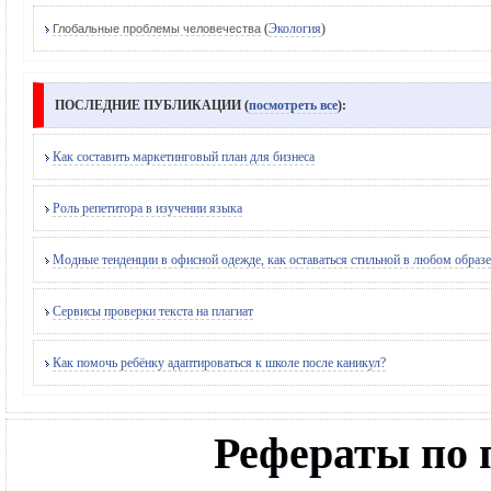
(
Экология
)
Глобальные проблемы человечества
ПОСЛЕДНИЕ ПУБЛИКАЦИИ (
посмотреть все
):
Как составить маркетинговый план для бизнеса
Роль репетитора в изучении языка
Модные тенденции в офисной одежде, как оставаться стильной в любом образе
Сервисы проверки текста на плагиат
Как помочь ребёнку адаптироваться к школе после каникул?
Рефераты по 