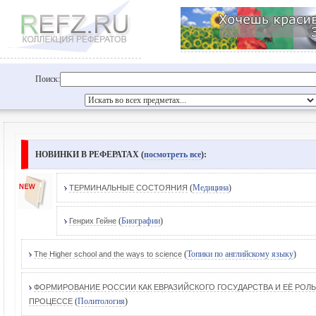
Поиск:
НОВИНКИ В РЕФЕРАТАХ (
посмотреть все
):
(
Медицина
)
ТЕРМИНАЛЬНЫЕ СОСТОЯНИЯ
(
Биографии
)
Генрих Гейне
(
Топики по английскому языку
)
The Higher school and the ways to science
ФОРМИРОВАНИЕ РОССИИ КАК ЕВРАЗИЙСКОГО ГОСУДАРСТВА И ЕЁ РО
(
Политология
)
ПРОЦЕССЕ