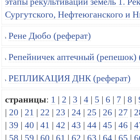
этапы рекультивации земель 1. Ре
Сургутского, Нефтеюганского и Н
Рене Дюбо (реферат)
Репейничек аптечный (репешок) 
РЕПЛИКАЦИЯ ДНК (реферат)
страницы
:
1
|
2
|
3
|
4
|
5
|
6
|
7
|
8
|
|
20
|
21
|
22
|
23
|
24
|
25
|
26
|
27
|
2
|
39
|
40
|
41
|
42
|
43
|
44
|
45
|
46
|
4
|
58
|
59
|
60
|
61
|
62
|
63
|
64
|
65
|
6