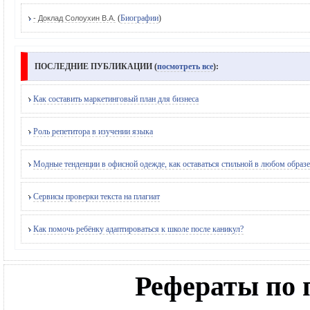
(
Биографии
)
- Доклад Солоухин В.А.
ПОСЛЕДНИЕ ПУБЛИКАЦИИ (
посмотреть все
):
Как составить маркетинговый план для бизнеса
Роль репетитора в изучении языка
Модные тенденции в офисной одежде, как оставаться стильной в любом образе
Сервисы проверки текста на плагиат
Как помочь ребёнку адаптироваться к школе после каникул?
Рефераты по 