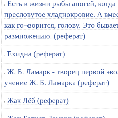
Есть в жизни рыбы апогей, когда 
пресловутое хладнокровие. А вмес
как го¬ворится, голову. Это бывае
размножению. (реферат)
Ехидна (реферат)
Ж. Б. Ламарк - творец первой э
учение Ж. Б. Ламарка (реферат)
Жак Лёб (реферат)