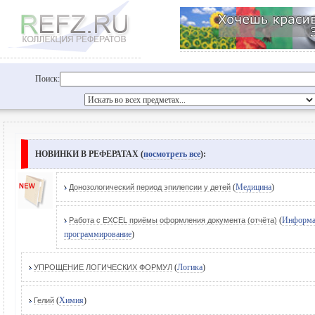
Поиск:
НОВИНКИ В РЕФЕРАТАХ (
посмотреть все
):
(
Медицина
)
Донозологический период эпилепсии у детей
(
Информа
Работа с EXCEL приёмы оформления документа (отчёта)
программирование
)
(
Логика
)
УПРОЩЕНИЕ ЛОГИЧЕСКИХ ФОРМУЛ
(
Химия
)
Гелий