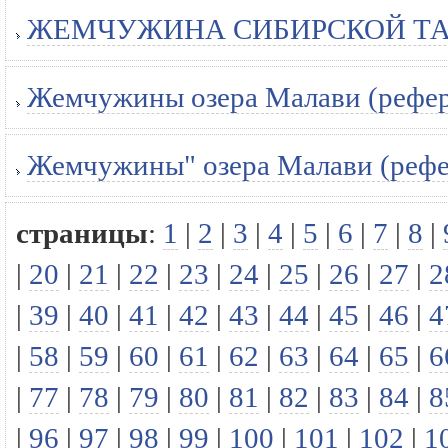
ЖЕМЧУЖИНА СИБИРСКОЙ ТАЙГ
Жемчужины озера Малави (рефер
Жемчужины" озера Малави (рефе
страницы
:
1
|
2
|
3
|
4
|
5
|
6
|
7
|
8
|
|
20
|
21
|
22
|
23
|
24
|
25
|
26
|
27
|
2
|
39
|
40
|
41
|
42
|
43
|
44
|
45
|
46
|
4
|
58
|
59
|
60
|
61
|
62
|
63
|
64
|
65
|
6
|
77
|
78
|
79
|
80
|
81
|
82
|
83
|
84
|
8
|
96
|
97
|
98
|
99
|
100
|
101
|
102
|
1