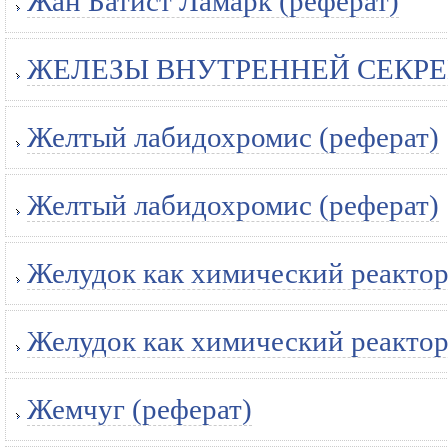
Жан Батист Ламарк (реферат)
ЖЕЛЕЗЫ ВНУТРЕННЕЙ СЕКРЕЦ
Желтый лабидохромис (реферат)
Желтый лабидохромис (реферат)
Желудок как химический реактор
Желудок как химический реактор
Жемчуг (реферат)