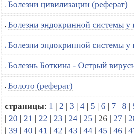
Болезни цивилизации (реферат)
Болезни эндокринной системы у 
Болезни эндокринной системы у 
Болезнь Боткина - Острый вирусн
Болото (реферат)
страницы
:
1
|
2
|
3
|
4
|
5
|
6
|
7
|
8
|
|
20
|
21
|
22
|
23
|
24
|
25
|
26
|
27
|
2
|
39
|
40
|
41
|
42
|
43
|
44
|
45
|
46
|
4