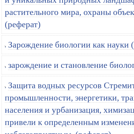
растительного мира, охраны объек
(реферат)
Зарождение биологии как науки 
зарождение и становление биолог
Защита водных ресурсов Стремит
промышленности, энергетики, тра
населения и урбанизация, химизац
привели к определенным изменен