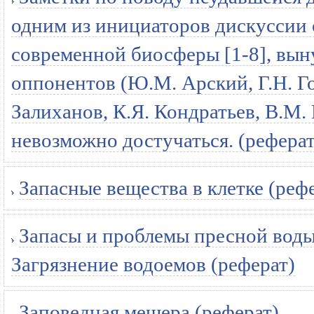
одним из инициаторов дискуссии
современной биосферы [1-8], вын
оппонентов (Ю.М. Арский, Г.Н. Г
Залиханов, К.Я. Кондратьев, В.М.
невозможно достучаться. (реферат
Запасные вещества в клетке (реф
Запасы и проблемы пресной воды 
Загрязнение водоемов (реферат)
Заповедная мещера (реферат)