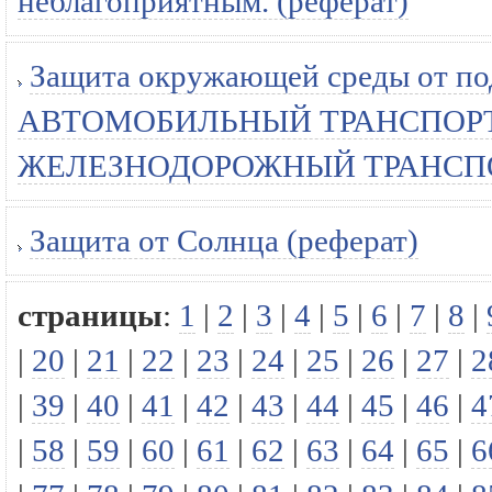
неблагоприятным. (реферат)
Защита окружающей среды от по
АВТОМОБИЛЬНЫЙ ТРАНСПОР
ЖЕЛЕЗНОДОРОЖНЫЙ ТРАНСПОР
Защита от Солнца (реферат)
страницы
:
1
|
2
|
3
|
4
|
5
|
6
|
7
|
8
|
|
20
|
21
|
22
|
23
|
24
|
25
|
26
|
27
|
2
|
39
|
40
|
41
|
42
|
43
|
44
|
45
|
46
|
4
|
58
|
59
|
60
|
61
|
62
|
63
|
64
|
65
|
6