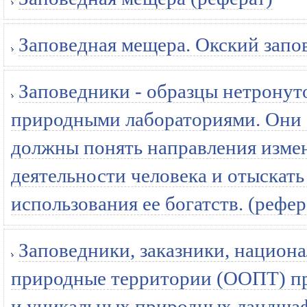
Заповедная мещера. Окский запо
Заповедники - образцы нетронут
природными лабораториями. Они 
должны понять направления изме
деятельности человека и отыскать
использования ее богатств. (рефер
Заповедники, заказники, национ
природные территории (ООПТ) пр
и уникальных природных ландшаф