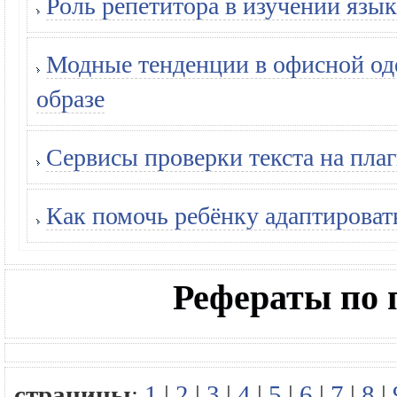
Роль репетитора в изучении язык
Модные тенденции в офисной оде
образе
Сервисы проверки текста на плаг
Как помочь ребёнку адаптироват
Рефераты по 
страницы
:
1
|
2
|
3
|
4
|
5
|
6
|
7
|
8
|