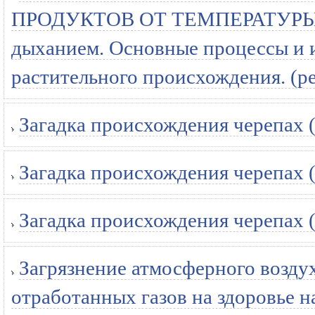
ПРОДУКТОВ ОТ ТЕМПЕРАТУРЫ Пр
дыханием. Основные процессы и 
растительного происхождения. (р
Загадка происхождения черепах 
Загадка происхождения черепах 
Загадка происхождения черепах 
Загрязнение атмосферного возду
отработанных газов на здоровье 